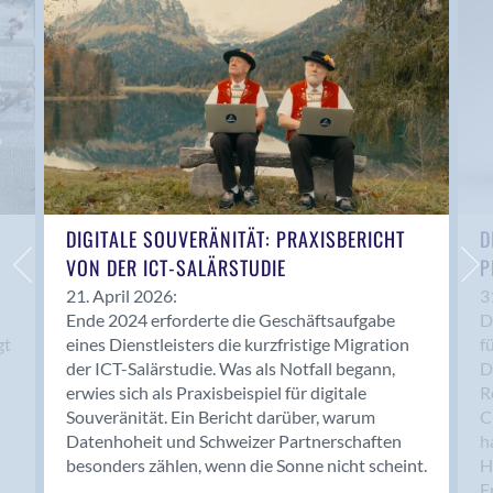
Anwil
Appenzell
Au SG
Baar
Baden
Balsthal
Balzers
Basel
DIGITALE SOUVERÄNITÄT: PRAXISBERICHT
D
VON DER ICT-SALÄRSTUDIE
P
Bassersdorf
Belp
21. April 2026:
3
Ende 2024 erforderte die Geschäftsaufgabe
D
Bendern
gt
eines Dienstleisters die kurzfristige Migration
f
Benken (SG)
der ICT-Salärstudie. Was als Notfall begann,
D
Bergdietikon
erwies sich als Praxisbeispiel für digitale
R
Berlin
Souveränität. Ein Bericht darüber, warum
C
Datenhoheit und Schweizer Partnerschaften
h
Bern
besonders zählen, wenn die Sonne nicht scheint.
H
Bern - Liebefeld
F