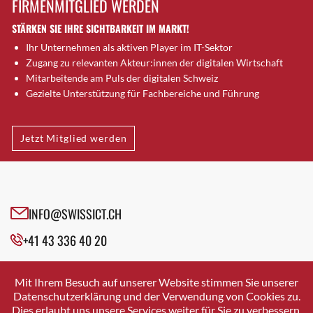
FIRMENMITGLIED WERDEN
Brugg AG
STÄRKEN SIE IHRE SICHTBARKEIT IM MARKT!
Brütten
Ihr Unternehmen als aktiven Player im IT-Sektor
Bubendorf
Zugang zu relevanten Akteur:innen der digitalen Wirtschaft
Bubikon
Mitarbeitende am Puls der digitalen Schweiz
Buchs (SG)
Gezielte Unterstützung für Fachbereiche und Führung
Burgdorf
Bäretswil
Jetzt Mitglied werden
Bülach
Cazis
Cham
Chur
INFO@SWISSICT.CH
Crissier
+41 43 336 40 20
Davos Platz
Davos Platz 1
SWISSICT
VULKANSTRASSE 120
Dierikon
Mit Ihrem Besuch auf unserer Website stimmen Sie unserer
8048 ZURICH
Datenschutzerklärung und der Verwendung von Cookies zu.
Dietikon
Dies erlaubt uns unsere Services weiter für Sie zu verbessern.