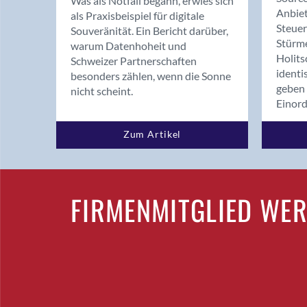
Was als Notfall begann, erwies sich
Anbiet
als Praxisbeispiel für digitale
Steue
Souveränität. Ein Bericht darüber,
Stürm
warum Datenhoheit und
Holits
Schweizer Partnerschaften
identi
besonders zählen, wenn die Sonne
geben 
nicht scheint.
Einor
Zum Artikel
FIRMENMITGLIED WE