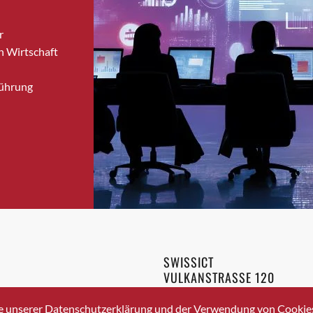
Bronschhofen
r
Brugg
n Wirtschaft
Brugg AG
Brütten
Führung
Bubendorf
Bubikon
Buchs (SG)
Burgdorf
Bäretswil
Bülach
Cazis
Cham
Chur
SWISSICT
Crissier
VULKANSTRASSE 120
Davos Platz
8048 ZURICH
3 336 40 20
Davos Platz 1
e unserer Datenschutzerklärung und der Verwendung von Cookies 