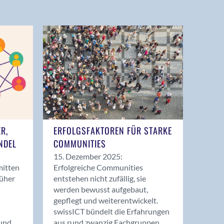
ER,
ERFOLGSFAKTOREN FÜR STARKE
NDEL
COMMUNITIES
15. Dezember 2025:
mitten
Erfolgreiche Communities
rüher
entstehen nicht zufällig, sie
werden bewusst aufgebaut,
gepflegt und weiterentwickelt.
swissICT bündelt die Erfahrungen
und
aus rund zwanzig Fachgruppen.