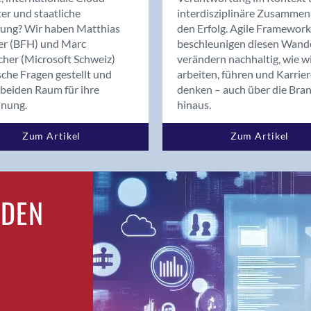
Bern
er und staatliche
interdisziplinäre Zusammen
Bern - Liebefeld
rung? Wir haben Matthias
den Erfolg. Agile Framework
er (BFH) und Marc
beschleunigen diesen Wand
Bern 15
cher (Microsoft Schweiz)
verändern nachhaltig, wie w
Bern 22
sche Fragen gestellt und
arbeiten, führen und Karrie
Bern 65
beiden Raum für ihre
denken – auch über die Bra
Bern 9
dnung.
hinaus.
Bern-Zollikofen
Zum Artikel
Zum Artikel
Biel/Bienne
Binningen
Birsfelden
Bolligen
RDEN
Bonaduz
Bonstetten
Bottighofen
Bremgarten bei Bern
Brig
Brig-Glis