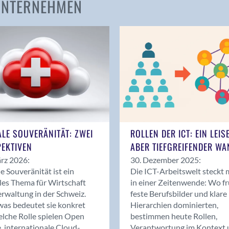
 UNTERNEHMEN
Amden
Andelfingen
Anwil
Appenzell
Au SG
Baar
Baden
Balsthal
Balzers
ALE SOUVERÄNITÄT: ZWEI
ROLLEN DER ICT: EIN LEIS
Basel
EKTIVEN
ABER TIEFGREIFENDER WA
Bassersdorf
rz 2026:
30. Dezember 2025:
Belp
le Souveränität ist ein
Die ICT-Arbeitswelt steckt 
Bendern
les Thema für Wirtschaft
in einer Zeitenwende: Wo f
Benken (SG)
rwaltung in der Schweiz.
feste Berufsbilder und klare
as bedeutet sie konkret
Hierarchien dominierten,
Bergdietikon
lche Rolle spielen Open
bestimmen heute Rollen,
Berlin
, internationale Cloud-
Verantwortung im Kontext 