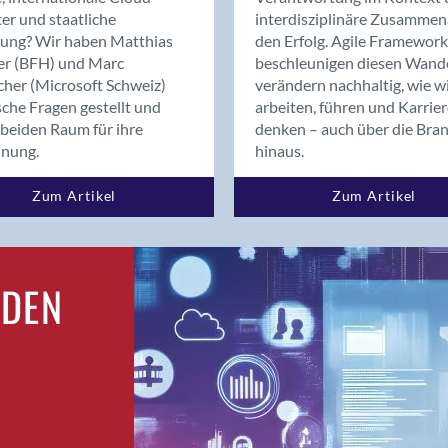
Bern
er und staatliche
interdisziplinäre Zusammen
Bern - Liebefeld
rung? Wir haben Matthias
den Erfolg. Agile Framework
er (BFH) und Marc
beschleunigen diesen Wand
Bern 15
cher (Microsoft Schweiz)
verändern nachhaltig, wie w
Bern 22
sche Fragen gestellt und
arbeiten, führen und Karrie
Bern 65
beiden Raum für ihre
denken – auch über die Bra
Bern 9
dnung.
hinaus.
Bern-Zollikofen
Zum Artikel
Zum Artikel
Biel/Bienne
Binningen
Birsfelden
Bolligen
RDEN
Bonaduz
Bonstetten
Bottighofen
Bremgarten bei Bern
Brig
Brig-Glis