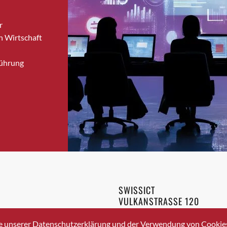
Bronschhofen
r
Brugg
n Wirtschaft
Brugg AG
Brütten
Führung
Bubendorf
Bubikon
Buchs (SG)
Burgdorf
Bäretswil
Bülach
Cazis
Cham
Chur
SWISSICT
Crissier
VULKANSTRASSE 120
Davos Platz
8048 ZURICH
3 336 40 20
Davos Platz 1
e unserer Datenschutzerklärung und der Verwendung von Cookies 