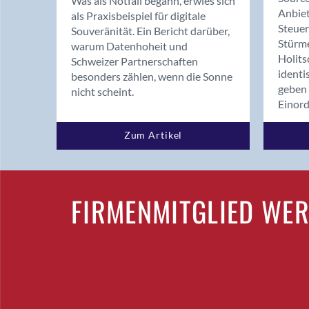
Was als Notfall begann, erwies sich
Anbiet
als Praxisbeispiel für digitale
Steue
Souveränität. Ein Bericht darüber,
Stürm
warum Datenhoheit und
Holits
Schweizer Partnerschaften
identi
besonders zählen, wenn die Sonne
geben 
nicht scheint.
Einor
Zum Artikel
FIRMENMITGLIED WE