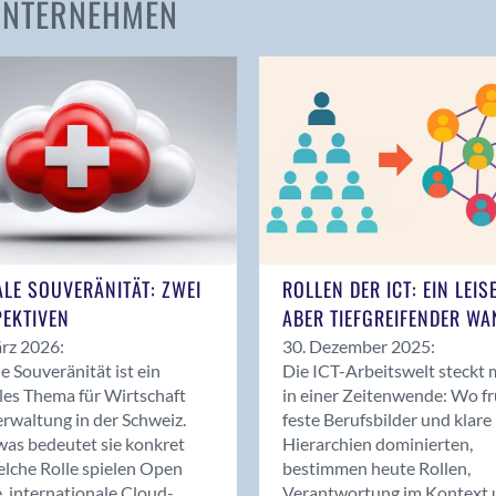
 UNTERNEHMEN
Amden
Andelfingen
Anwil
Appenzell
Au SG
Baar
Baden
Balsthal
Balzers
ALE SOUVERÄNITÄT: ZWEI
ROLLEN DER ICT: EIN LEIS
Basel
EKTIVEN
ABER TIEFGREIFENDER WA
Bassersdorf
rz 2026:
30. Dezember 2025:
Belp
le Souveränität ist ein
Die ICT-Arbeitswelt steckt 
Bendern
les Thema für Wirtschaft
in einer Zeitenwende: Wo f
Benken (SG)
rwaltung in der Schweiz.
feste Berufsbilder und klare
as bedeutet sie konkret
Hierarchien dominierten,
Bergdietikon
lche Rolle spielen Open
bestimmen heute Rollen,
Berlin
, internationale Cloud-
Verantwortung im Kontext 