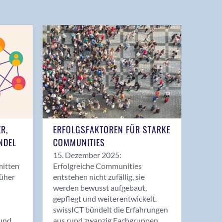
ER,
ERFOLGSFAKTOREN FÜR STARKE
NDEL
COMMUNITIES
15. Dezember 2025:
mitten
Erfolgreiche Communities
rüher
entstehen nicht zufällig, sie
werden bewusst aufgebaut,
gepflegt und weiterentwickelt.
swissICT bündelt die Erfahrungen
und
aus rund zwanzig Fachgruppen.