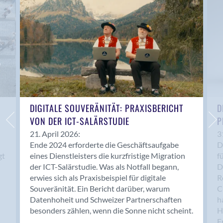
Anwil
Appenzell
Au SG
Baar
Baden
Balsthal
Balzers
Basel
DIGITALE SOUVERÄNITÄT: PRAXISBERICHT
D
VON DER ICT-SALÄRSTUDIE
P
Bassersdorf
Belp
21. April 2026:
3
Ende 2024 erforderte die Geschäftsaufgabe
D
Bendern
gt
eines Dienstleisters die kurzfristige Migration
f
Benken (SG)
der ICT-Salärstudie. Was als Notfall begann,
D
Bergdietikon
erwies sich als Praxisbeispiel für digitale
R
Berlin
Souveränität. Ein Bericht darüber, warum
C
Datenhoheit und Schweizer Partnerschaften
h
Bern
besonders zählen, wenn die Sonne nicht scheint.
H
Bern - Liebefeld
F