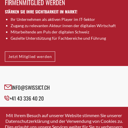
FIRMENMITGLIED WERDEN
Brugg AG
STÄRKEN SIE IHRE SICHTBARKEIT IM MARKT!
Brütten
Ihr Unternehmen als aktiven Player im IT-Sektor
Bubendorf
Zugang zu relevanten Akteur:innen der digitalen Wirtschaft
Bubikon
Mitarbeitende am Puls der digitalen Schweiz
Buchs (SG)
Gezielte Unterstützung für Fachbereiche und Führung
Burgdorf
Bäretswil
Jetzt Mitglied werden
Bülach
Cazis
Cham
Chur
INFO@SWISSICT.CH
Crissier
+41 43 336 40 20
Davos Platz
Davos Platz 1
SWISSICT
VULKANSTRASSE 120
Dierikon
Mit Ihrem Besuch auf unserer Website stimmen Sie unserer
8048 ZURICH
Datenschutzerklärung und der Verwendung von Cookies zu.
Dietikon
Dies erlaubt uns unsere Services weiter für Sie zu verbessern.