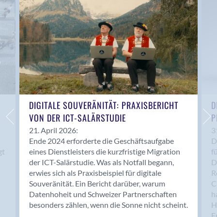
Anwil
Appenzell
Au SG
Baar
Baden
Balsthal
Balzers
Basel
DIGITALE SOUVERÄNITÄT: PRAXISBERICHT
D
VON DER ICT-SALÄRSTUDIE
P
Bassersdorf
Belp
21. April 2026:
3
Ende 2024 erforderte die Geschäftsaufgabe
D
Bendern
gt
eines Dienstleisters die kurzfristige Migration
f
Benken (SG)
der ICT-Salärstudie. Was als Notfall begann,
D
Bergdietikon
erwies sich als Praxisbeispiel für digitale
R
Berlin
Souveränität. Ein Bericht darüber, warum
C
Datenhoheit und Schweizer Partnerschaften
h
Bern
besonders zählen, wenn die Sonne nicht scheint.
H
Bern - Liebefeld
F