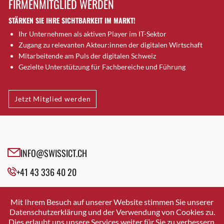
FIRMENMITGLIED WERDEN
Brütten
STÄRKEN SIE IHRE SICHTBARKEIT IM MARKT!
Bubendorf
Ihr Unternehmen als aktiven Player im IT-Sektor
Bubikon
Zugang zu relevanten Akteur:innen der digitalen Wirtschaft
Buchs (SG)
Mitarbeitende am Puls der digitalen Schweiz
Burgdorf
Gezielte Unterstützung für Fachbereiche und Führung
Bäretswil
Bülach
Jetzt Mitglied werden
Cazis
Cham
Chur
Crissier
INFO@SWISSICT.CH
Davos Platz
+41 43 336 40 20
Davos Platz 1
Dierikon
SWISSICT
VULKANSTRASSE 120
Dietikon
Mit Ihrem Besuch auf unserer Website stimmen Sie unserer
8048 ZURICH
Datenschutzerklärung und der Verwendung von Cookies zu.
Dietlikon
Dies erlaubt uns unsere Services weiter für Sie zu verbessern.