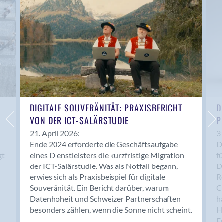
Anwil
Appenzell
Au SG
Baar
Baden
Balsthal
Balzers
Basel
DIGITALE SOUVERÄNITÄT: PRAXISBERICHT
D
VON DER ICT-SALÄRSTUDIE
P
Bassersdorf
Belp
21. April 2026:
3
Ende 2024 erforderte die Geschäftsaufgabe
D
Bendern
gt
eines Dienstleisters die kurzfristige Migration
f
Benken (SG)
der ICT-Salärstudie. Was als Notfall begann,
D
Bergdietikon
erwies sich als Praxisbeispiel für digitale
R
Berlin
Souveränität. Ein Bericht darüber, warum
C
Datenhoheit und Schweizer Partnerschaften
h
Bern
besonders zählen, wenn die Sonne nicht scheint.
H
Bern - Liebefeld
F