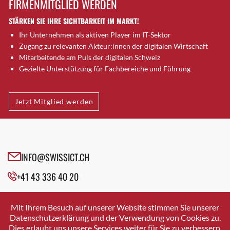
FIRMENMITGLIED WERDEN
Brütten
STÄRKEN SIE IHRE SICHTBARKEIT IM MARKT!
Bubendorf
Ihr Unternehmen als aktiven Player im IT-Sektor
Bubikon
Zugang zu relevanten Akteur:innen der digitalen Wirtschaft
Buchs (SG)
Mitarbeitende am Puls der digitalen Schweiz
Burgdorf
Gezielte Unterstützung für Fachbereiche und Führung
Bäretswil
Bülach
Jetzt Mitglied werden
Cazis
Cham
Chur
Crissier
INFO@SWISSICT.CH
Davos Platz
+41 43 336 40 20
Davos Platz 1
Dierikon
SWISSICT
VULKANSTRASSE 120
Dietikon
Mit Ihrem Besuch auf unserer Website stimmen Sie unserer
8048 ZURICH
Datenschutzerklärung und der Verwendung von Cookies zu.
Dietlikon
Dies erlaubt uns unsere Services weiter für Sie zu verbessern.