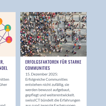
ER,
ERFOLGSFAKTOREN FÜR STARKE
NDEL
COMMUNITIES
15. Dezember 2025:
mitten
Erfolgreiche Communities
rüher
entstehen nicht zufällig, sie
werden bewusst aufgebaut,
gepflegt und weiterentwickelt.
swissICT bündelt die Erfahrungen
und
aus rund zwanzig Fachgruppen.