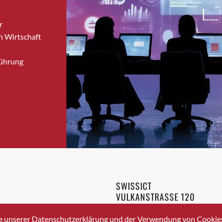
Brugg
r
Brugg AG
n Wirtschaft
Brütten
Bubendorf
Führung
Bubikon
Buchs (SG)
Burgdorf
Bäretswil
Bülach
Cazis
Cham
Chur
Crissier
SWISSICT
Davos Platz
VULKANSTRASSE 120
Davos Platz 1
8048 ZURICH
3 336 40 20
Dierikon
e unserer Datenschutzerklärung und der Verwendung von Cookies 