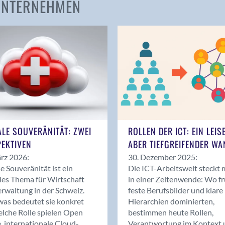
 UNTERNEHMEN
Amden
Andelfingen
Anwil
Appenzell
Au SG
Baar
Baden
Balsthal
Balzers
ALE SOUVERÄNITÄT: ZWEI
ROLLEN DER ICT: EIN LEIS
Basel
EKTIVEN
ABER TIEFGREIFENDER WA
Bassersdorf
rz 2026:
30. Dezember 2025:
Belp
le Souveränität ist ein
Die ICT-Arbeitswelt steckt 
Bendern
les Thema für Wirtschaft
in einer Zeitenwende: Wo f
Benken (SG)
rwaltung in der Schweiz.
feste Berufsbilder und klare
as bedeutet sie konkret
Hierarchien dominierten,
Bergdietikon
lche Rolle spielen Open
bestimmen heute Rollen,
Berlin
, internationale Cloud-
Verantwortung im Kontext 