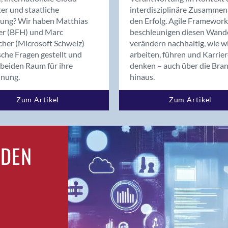
Bern
er und staatliche
interdisziplinäre Zusammen
Bern - Liebefeld
rung? Wir haben Matthias
den Erfolg. Agile Framework
er (BFH) und Marc
beschleunigen diesen Wand
Bern 15
cher (Microsoft Schweiz)
verändern nachhaltig, wie w
Bern 22
sche Fragen gestellt und
arbeiten, führen und Karrie
Bern 65
beiden Raum für ihre
denken – auch über die Bra
Bern 9
dnung.
hinaus.
Bern-Zollikofen
Zum Artikel
Zum Artikel
Biel/Bienne
Binningen
Bolligen
Bonaduz
RDEN
Bonstetten
Bottighofen
Bremgarten bei Bern
Brig
Brig-Glis
Bronschhofen