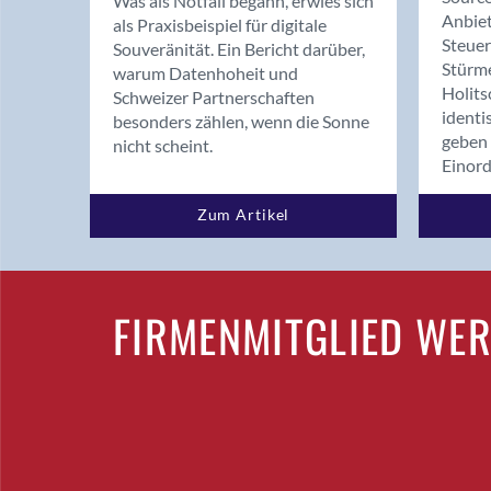
Was als Notfall begann, erwies sich
Anbiet
als Praxisbeispiel für digitale
Steue
Souveränität. Ein Bericht darüber,
Stürm
warum Datenhoheit und
Holits
Schweizer Partnerschaften
identi
besonders zählen, wenn die Sonne
geben 
nicht scheint.
Einor
Zum Artikel
FIRMENMITGLIED WE