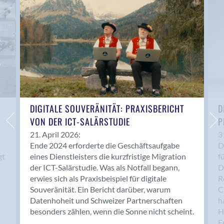
Anwil
Appenzell
Au SG
Baar
Baden
Balsthal
Balzers
Basel
DIGITALE SOUVERÄNITÄT: PRAXISBERICHT
D
VON DER ICT-SALÄRSTUDIE
P
Bassersdorf
Belp
21. April 2026:
3
Ende 2024 erforderte die Geschäftsaufgabe
D
Bendern
gt
eines Dienstleisters die kurzfristige Migration
f
Benken (SG)
der ICT-Salärstudie. Was als Notfall begann,
D
Bergdietikon
erwies sich als Praxisbeispiel für digitale
R
Berlin
Souveränität. Ein Bericht darüber, warum
C
Datenhoheit und Schweizer Partnerschaften
h
Bern
besonders zählen, wenn die Sonne nicht scheint.
H
Bern - Liebefeld
F