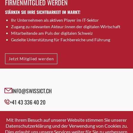
FIRMENMITGLIED WERDEN
Brugg AG
STÄRKEN SIE IHRE SICHTBARKEIT IM MARKT!
Brütten
Ihr Unternehmen als aktiven Player im IT-Sektor
Bubendorf
Zugang zu relevanten Akteur:innen der digitalen Wirtschaft
Bubikon
Mitarbeitende am Puls der digitalen Schweiz
Buchs (SG)
Gezielte Unterstützung für Fachbereiche und Führung
Burgdorf
Bäretswil
Jetzt Mitglied werden
Bülach
Cazis
Cham
Chur
INFO@SWISSICT.CH
Crissier
+41 43 336 40 20
Davos Platz
Davos Platz 1
SWISSICT
VULKANSTRASSE 120
Dierikon
Mit Ihrem Besuch auf unserer Website stimmen Sie unserer
8048 ZURICH
Datenschutzerklärung und der Verwendung von Cookies zu.
Dietikon
Dies erlaubt uns unsere Services weiter für Sie zu verbessern.