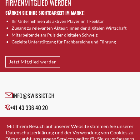
FIRMENMITGLIED WERDEN
Brugg AG
STÄRKEN SIE IHRE SICHTBARKEIT IM MARKT!
Brütten
Ihr Unternehmen als aktiven Player im IT-Sektor
Bubendorf
Zugang zu relevanten Akteur:innen der digitalen Wirtschaft
Bubikon
Mitarbeitende am Puls der digitalen Schweiz
Buchs (SG)
Gezielte Unterstützung für Fachbereiche und Führung
Burgdorf
Bäretswil
Jetzt Mitglied werden
Bülach
Cazis
Cham
Chur
INFO@SWISSICT.CH
Crissier
+41 43 336 40 20
Davos Platz
Davos Platz 1
SWISSICT
VULKANSTRASSE 120
Dierikon
Mit Ihrem Besuch auf unserer Website stimmen Sie unserer
8048 ZURICH
Datenschutzerklärung und der Verwendung von Cookies zu.
Dietikon
Dies erlaubt uns unsere Services weiter für Sie zu verbessern.