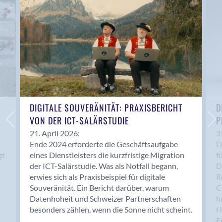
Anwil
Appenzell
Au SG
Baar
Baden
Balsthal
Balzers
Basel
DIGITALE SOUVERÄNITÄT: PRAXISBERICHT
D
VON DER ICT-SALÄRSTUDIE
P
Bassersdorf
Belp
21. April 2026:
3
Ende 2024 erforderte die Geschäftsaufgabe
D
Bendern
gt
eines Dienstleisters die kurzfristige Migration
f
Benken (SG)
der ICT-Salärstudie. Was als Notfall begann,
D
Bergdietikon
erwies sich als Praxisbeispiel für digitale
R
Berlin
Souveränität. Ein Bericht darüber, warum
C
Datenhoheit und Schweizer Partnerschaften
h
Bern
besonders zählen, wenn die Sonne nicht scheint.
H
Bern - Liebefeld
F