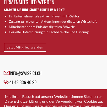
FIRMENMITGLIED WERDEN
Brugg AG
STÄRKEN SIE IHRE SICHTBARKEIT IM MARKT!
Brütten
Ihr Unternehmen als aktiven Player im IT-Sektor
Bubendorf
Zugang zu relevanten Akteur:innen der digitalen Wirtschaft
Bubikon
Mitarbeitende am Puls der digitalen Schweiz
Buchs (SG)
Gezielte Unterstützung für Fachbereiche und Führung
Burgdorf
Bäretswil
Jetzt Mitglied werden
Bülach
Cazis
Cham
Chur
INFO@SWISSICT.CH
Crissier
+41 43 336 40 20
Davos Platz
Davos Platz 1
SWISSICT
VULKANSTRASSE 120
Dierikon
Mit Ihrem Besuch auf unserer Website stimmen Sie unserer
8048 ZURICH
Datenschutzerklärung und der Verwendung von Cookies zu.
Dietikon
Dies erlaubt uns unsere Services weiter für Sie zu verbessern.