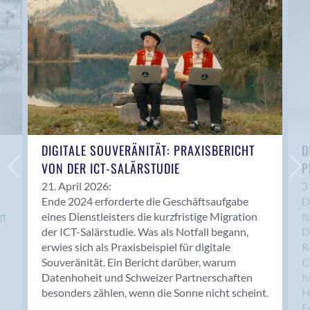
Anwil
Appenzell
Au SG
Baar
Baden
Balsthal
Balzers
Basel
DIGITALE SOUVERÄNITÄT: PRAXISBERICHT
D
VON DER ICT-SALÄRSTUDIE
P
Bassersdorf
Belp
21. April 2026:
3
Ende 2024 erforderte die Geschäftsaufgabe
D
Bendern
gt
eines Dienstleisters die kurzfristige Migration
f
Benken (SG)
der ICT-Salärstudie. Was als Notfall begann,
D
Bergdietikon
erwies sich als Praxisbeispiel für digitale
R
Berlin
Souveränität. Ein Bericht darüber, warum
C
Datenhoheit und Schweizer Partnerschaften
h
Bern
besonders zählen, wenn die Sonne nicht scheint.
H
Bern - Liebefeld
F