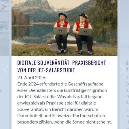
Anwil
Appenzell
Au SG
Baar
Baden
Balsthal
Balzers
Basel
DIGITALE SOUVERÄNITÄT: PRAXISBERICHT
D
VON DER ICT-SALÄRSTUDIE
P
Bassersdorf
Belp
21. April 2026:
3
Ende 2024 erforderte die Geschäftsaufgabe
D
Bendern
gt
eines Dienstleisters die kurzfristige Migration
f
Benken (SG)
der ICT-Salärstudie. Was als Notfall begann,
D
Bergdietikon
erwies sich als Praxisbeispiel für digitale
R
Berlin
Souveränität. Ein Bericht darüber, warum
C
Datenhoheit und Schweizer Partnerschaften
h
Bern
besonders zählen, wenn die Sonne nicht scheint.
H
Bern - Liebefeld
F