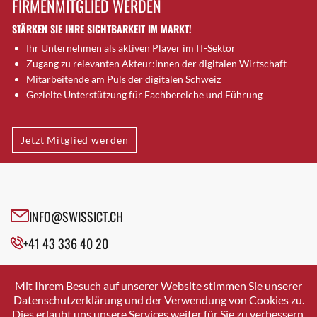
FIRMENMITGLIED WERDEN
Brugg AG
STÄRKEN SIE IHRE SICHTBARKEIT IM MARKT!
Brütten
Ihr Unternehmen als aktiven Player im IT-Sektor
Bubendorf
Zugang zu relevanten Akteur:innen der digitalen Wirtschaft
Bubikon
Mitarbeitende am Puls der digitalen Schweiz
Buchs (SG)
Gezielte Unterstützung für Fachbereiche und Führung
Burgdorf
Bäretswil
Jetzt Mitglied werden
Bülach
Cazis
Cham
Chur
INFO@SWISSICT.CH
Crissier
+41 43 336 40 20
Davos Platz
Davos Platz 1
SWISSICT
VULKANSTRASSE 120
Dierikon
Mit Ihrem Besuch auf unserer Website stimmen Sie unserer
8048 ZURICH
Datenschutzerklärung und der Verwendung von Cookies zu.
Dietikon
Dies erlaubt uns unsere Services weiter für Sie zu verbessern.