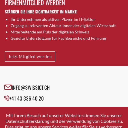
FIRMENMITGLIED WERDEN
Brütten
STÄRKEN SIE IHRE SICHTBARKEIT IM MARKT!
Bubendorf
Ihr Unternehmen als aktiven Player im IT-Sektor
Bubikon
Zugang zu relevanten Akteur:innen der digitalen Wirtschaft
Buchs (SG)
Mitarbeitende am Puls der digitalen Schweiz
Burgdorf
Gezielte Unterstützung für Fachbereiche und Führung
Bäretswil
Bülach
Jetzt Mitglied werden
Cazis
Cham
Chur
Crissier
INFO@SWISSICT.CH
Davos Platz
+41 43 336 40 20
Davos Platz 1
Dierikon
SWISSICT
VULKANSTRASSE 120
Dietikon
Mit Ihrem Besuch auf unserer Website stimmen Sie unserer
8048 ZURICH
Datenschutzerklärung und der Verwendung von Cookies zu.
Dietlikon
Dies erlaubt uns unsere Services weiter für Sie zu verbessern.