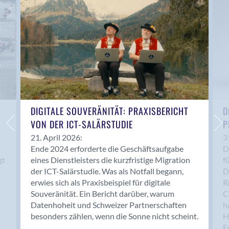
Anwil
Appenzell
Au SG
Baar
Baden
Balsthal
Balzers
Basel
DIGITALE SOUVERÄNITÄT: PRAXISBERICHT
D
VON DER ICT-SALÄRSTUDIE
P
Bassersdorf
Belp
21. April 2026:
3
Ende 2024 erforderte die Geschäftsaufgabe
D
Bendern
gt
eines Dienstleisters die kurzfristige Migration
f
Benken (SG)
der ICT-Salärstudie. Was als Notfall begann,
D
Bergdietikon
erwies sich als Praxisbeispiel für digitale
R
Berlin
Souveränität. Ein Bericht darüber, warum
C
Datenhoheit und Schweizer Partnerschaften
h
Bern
besonders zählen, wenn die Sonne nicht scheint.
H
Bern - Liebefeld
F