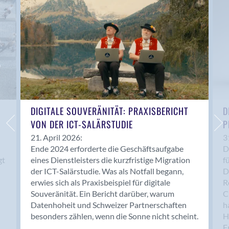
Anwil
Appenzell
Au SG
Baar
Baden
Balsthal
Balzers
Basel
DIGITALE SOUVERÄNITÄT: PRAXISBERICHT
D
VON DER ICT-SALÄRSTUDIE
P
Bassersdorf
Belp
21. April 2026:
3
Ende 2024 erforderte die Geschäftsaufgabe
D
Bendern
gt
eines Dienstleisters die kurzfristige Migration
f
Benken (SG)
der ICT-Salärstudie. Was als Notfall begann,
D
Bergdietikon
erwies sich als Praxisbeispiel für digitale
R
Berlin
Souveränität. Ein Bericht darüber, warum
C
Datenhoheit und Schweizer Partnerschaften
h
Bern
besonders zählen, wenn die Sonne nicht scheint.
H
Bern - Liebefeld
F