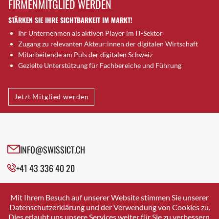
FIRMENMITGLIED WERDEN
Brugg AG
STÄRKEN SIE IHRE SICHTBARKEIT IM MARKT!
Brütten
Ihr Unternehmen als aktiven Player im IT-Sektor
Bubendorf
Zugang zu relevanten Akteur:innen der digitalen Wirtschaft
Bubikon
Mitarbeitende am Puls der digitalen Schweiz
Buchs (SG)
Gezielte Unterstützung für Fachbereiche und Führung
Burgdorf
Bäretswil
Jetzt Mitglied werden
Bülach
Cazis
Cham
Chur
INFO@SWISSICT.CH
Crissier
+41 43 336 40 20
Davos Platz
Davos Platz 1
SWISSICT
VULKANSTRASSE 120
Dierikon
Mit Ihrem Besuch auf unserer Website stimmen Sie unserer
8048 ZURICH
Datenschutzerklärung und der Verwendung von Cookies zu.
Dietikon
Dies erlaubt uns unsere Services weiter für Sie zu verbessern.