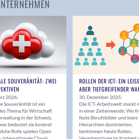
 UNTERNEHMEN
Amden
Andelfingen
Anwil
Appenzell
Au SG
Baar
Baden
Balsthal
Balzers
ALE SOUVERÄNITÄT: ZWEI
ROLLEN DER ICT: EIN LEIS
Basel
EKTIVEN
ABER TIEFGREIFENDER WA
Bassersdorf
rz 2026:
30. Dezember 2025:
Belp
le Souveränität ist ein
Die ICT-Arbeitswelt steckt 
Bendern
les Thema für Wirtschaft
in einer Zeitenwende: Wo f
Benken (SG)
rwaltung in der Schweiz.
feste Berufsbilder und klare
as bedeutet sie konkret
Hierarchien dominierten,
Bergdietikon
lche Rolle spielen Open
bestimmen heute Rollen,
Berlin
, internationale Cloud-
Verantwortung im Kontext 