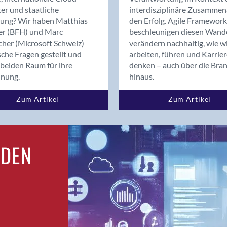
Bern
er und staatliche
interdisziplinäre Zusammen
Bern - Liebefeld
rung? Wir haben Matthias
den Erfolg. Agile Framework
er (BFH) und Marc
beschleunigen diesen Wand
Bern 15
cher (Microsoft Schweiz)
verändern nachhaltig, wie w
Bern 22
sche Fragen gestellt und
arbeiten, führen und Karrie
Bern 65
beiden Raum für ihre
denken – auch über die Bra
Bern 9
dnung.
hinaus.
Bern-Zollikofen
Zum Artikel
Zum Artikel
Biel/Bienne
Binningen
Birsfelden
Bolligen
RDEN
Bonaduz
Bonstetten
Bottighofen
Bremgarten bei Bern
Brig
Brig-Glis