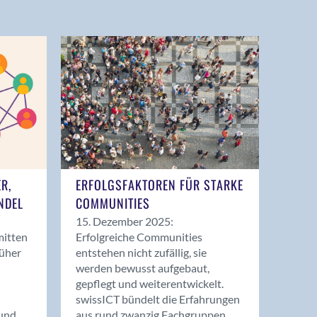
ER,
ERFOLGSFAKTOREN FÜR STARKE
NDEL
COMMUNITIES
15. Dezember 2025:
mitten
Erfolgreiche Communities
rüher
entstehen nicht zufällig, sie
werden bewusst aufgebaut,
gepflegt und weiterentwickelt.
swissICT bündelt die Erfahrungen
und
aus rund zwanzig Fachgruppen.