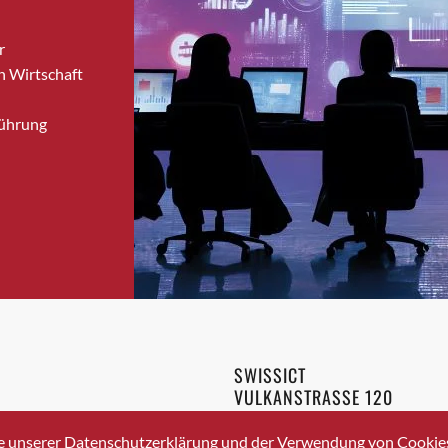
Bronschhofen
r
Brugg
n Wirtschaft
Brugg AG
Brütten
Führung
Bubendorf
Bubikon
Buchs (SG)
Burgdorf
Bäretswil
Bülach
Cazis
Cham
Chur
SWISSICT
Crissier
VULKANSTRASSE 120
Davos Platz
8048 ZURICH
3 336 40 20
Davos Platz 1
e unserer Datenschutzerklärung und der Verwendung von Cookies 