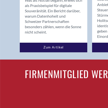
Was als Notfall begann, erwies sich
Anbiet
als Praxisbeispiel für digitale
Steue
Souveränität. Ein Bericht darüber,
Stürm
warum Datenhoheit und
Holits
Schweizer Partnerschaften
identi
besonders zählen, wenn die Sonne
geben 
nicht scheint.
Einor
Zum Artikel
FIRMENMITGLIED WE