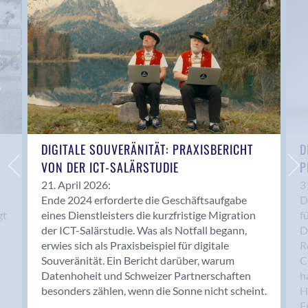
Anwil
Appenzell
Au SG
Baar
Baden
Balsthal
Balzers
Basel
DIGITALE SOUVERÄNITÄT: PRAXISBERICHT
D
VON DER ICT-SALÄRSTUDIE
P
Bassersdorf
Belp
21. April 2026:
3
Ende 2024 erforderte die Geschäftsaufgabe
D
Bendern
gt
eines Dienstleisters die kurzfristige Migration
f
Benken (SG)
der ICT-Salärstudie. Was als Notfall begann,
D
Bergdietikon
erwies sich als Praxisbeispiel für digitale
R
Berlin
Souveränität. Ein Bericht darüber, warum
C
Datenhoheit und Schweizer Partnerschaften
h
Bern
besonders zählen, wenn die Sonne nicht scheint.
H
Bern - Liebefeld
F