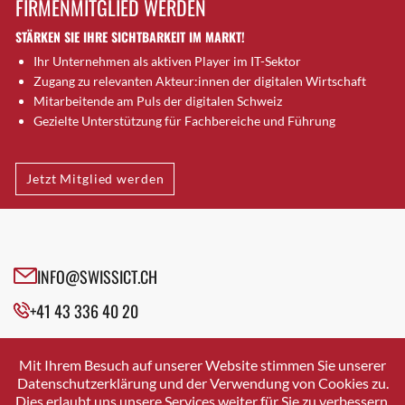
FIRMENMITGLIED WERDEN
Brugg AG
STÄRKEN SIE IHRE SICHTBARKEIT IM MARKT!
Brütten
Ihr Unternehmen als aktiven Player im IT-Sektor
Bubendorf
Zugang zu relevanten Akteur:innen der digitalen Wirtschaft
Bubikon
Mitarbeitende am Puls der digitalen Schweiz
Buchs (SG)
Gezielte Unterstützung für Fachbereiche und Führung
Burgdorf
Bäretswil
Jetzt Mitglied werden
Bülach
Cazis
Cham
Chur
INFO@SWISSICT.CH
Crissier
+41 43 336 40 20
Davos Platz
Davos Platz 1
SWISSICT
VULKANSTRASSE 120
Dierikon
Mit Ihrem Besuch auf unserer Website stimmen Sie unserer
8048 ZURICH
Datenschutzerklärung und der Verwendung von Cookies zu.
Dietikon
Dies erlaubt uns unsere Services weiter für Sie zu verbessern.