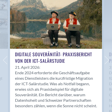
Anwil
Appenzell
Au SG
Baar
Baden
Balsthal
Balzers
Basel
DIGITALE SOUVERÄNITÄT: PRAXISBERICHT
D
VON DER ICT-SALÄRSTUDIE
P
Bassersdorf
Belp
21. April 2026:
3
Ende 2024 erforderte die Geschäftsaufgabe
D
Bendern
gt
eines Dienstleisters die kurzfristige Migration
f
Benken (SG)
der ICT-Salärstudie. Was als Notfall begann,
D
Bergdietikon
erwies sich als Praxisbeispiel für digitale
R
Berlin
Souveränität. Ein Bericht darüber, warum
C
Datenhoheit und Schweizer Partnerschaften
h
Bern
besonders zählen, wenn die Sonne nicht scheint.
H
Bern - Liebefeld
F