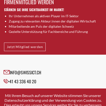
FIRMENMITGLIED WERDEN
Brütten
STÄRKEN SIE IHRE SICHTBARKEIT IM MARKT!
Bubendorf
Ihr Unternehmen als aktiven Player im IT-Sektor
Bubikon
Zugang zu relevanten Akteur:innen der digitalen Wirtschaft
Buchs (SG)
Mitarbeitende am Puls der digitalen Schweiz
Burgdorf
Gezielte Unterstützung für Fachbereiche und Führung
Bäretswil
Bülach
Jetzt Mitglied werden
Cazis
Cham
Chur
Crissier
INFO@SWISSICT.CH
Davos Platz
+41 43 336 40 20
Davos Platz 1
Dierikon
SWISSICT
VULKANSTRASSE 120
Dietikon
Mit Ihrem Besuch auf unserer Website stimmen Sie unserer
8048 ZURICH
Datenschutzerklärung und der Verwendung von Cookies zu.
Dietlikon
Dies erlaubt uns unsere Services weiter für Sie zu verbessern.