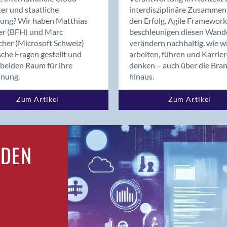
Bern
er und staatliche
interdisziplinäre Zusammen
Bern - Liebefeld
rung? Wir haben Matthias
den Erfolg. Agile Framework
er (BFH) und Marc
beschleunigen diesen Wand
Bern 15
cher (Microsoft Schweiz)
verändern nachhaltig, wie w
Bern 22
sche Fragen gestellt und
arbeiten, führen und Karrie
Bern 65
beiden Raum für ihre
denken – auch über die Bra
Bern 9
dnung.
hinaus.
Bern-Zollikofen
Zum Artikel
Zum Artikel
Biel/Bienne
Binningen
Birsfelden
Bolligen
RDEN
Bonaduz
Bonstetten
Bottighofen
Bremgarten bei Bern
Brig
Brig-Glis