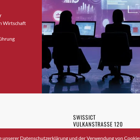
Bronschhofen
r
Brugg
n Wirtschaft
Brugg AG
Brütten
Führung
Bubendorf
Bubikon
Buchs (SG)
Burgdorf
Bäretswil
Bülach
Cazis
Cham
Chur
SWISSICT
Crissier
VULKANSTRASSE 120
Davos Platz
8048 ZURICH
3 336 40 20
Davos Platz 1
e unserer Datenschutzerklärung und der Verwendung von Cookies 