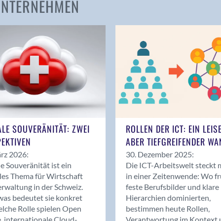
 UNTERNEHMEN
Amden
Andelfingen
Anwil
Appenzell
Au SG
Baar
Baden
Balsthal
Balzers
ALE SOUVERÄNITÄT: ZWEI
ROLLEN DER ICT: EIN LEIS
Basel
EKTIVEN
ABER TIEFGREIFENDER WA
Bassersdorf
rz 2026:
30. Dezember 2025:
Belp
le Souveränität ist ein
Die ICT-Arbeitswelt steckt 
Bendern
les Thema für Wirtschaft
in einer Zeitenwende: Wo f
Benken (SG)
rwaltung in der Schweiz.
feste Berufsbilder und klare
as bedeutet sie konkret
Hierarchien dominierten,
Bergdietikon
lche Rolle spielen Open
bestimmen heute Rollen,
Berlin
, internationale Cloud-
Verantwortung im Kontext 