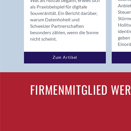
Was als Notfall begann, erwies sich
Anbiet
als Praxisbeispiel für digitale
Steue
Souveränität. Ein Bericht darüber,
Stürm
warum Datenhoheit und
Holits
Schweizer Partnerschaften
identi
besonders zählen, wenn die Sonne
geben 
nicht scheint.
Einor
Zum Artikel
FIRMENMITGLIED WE