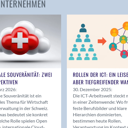
 UNTERNEHMEN
Amden
Andelfingen
Anwil
Appenzell
Au SG
Baar
Baden
Balsthal
Balzers
ALE SOUVERÄNITÄT: ZWEI
ROLLEN DER ICT: EIN LEIS
Basel
EKTIVEN
ABER TIEFGREIFENDER WA
Bassersdorf
rz 2026:
30. Dezember 2025:
Belp
le Souveränität ist ein
Die ICT-Arbeitswelt steckt 
Bendern
les Thema für Wirtschaft
in einer Zeitenwende: Wo f
Benken (SG)
rwaltung in der Schweiz.
feste Berufsbilder und klare
as bedeutet sie konkret
Hierarchien dominierten,
Bergdietikon
lche Rolle spielen Open
bestimmen heute Rollen,
Berlin
, internationale Cloud-
Verantwortung im Kontext 