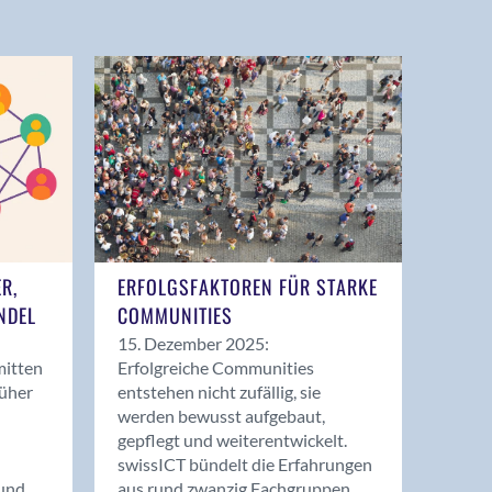
ER,
ERFOLGSFAKTOREN FÜR STARKE
NDEL
COMMUNITIES
15. Dezember 2025:
mitten
Erfolgreiche Communities
rüher
entstehen nicht zufällig, sie
werden bewusst aufgebaut,
gepflegt und weiterentwickelt.
swissICT bündelt die Erfahrungen
und
aus rund zwanzig Fachgruppen.