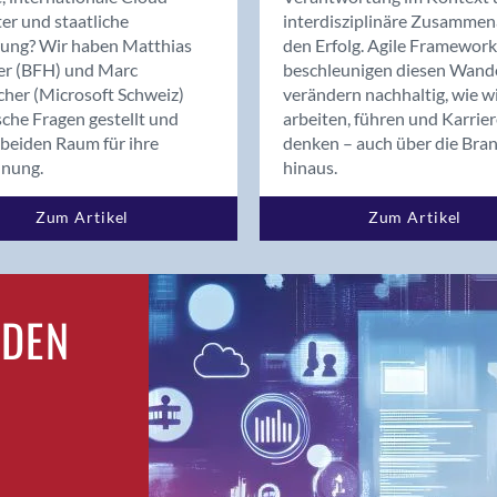
Bern
er und staatliche
interdisziplinäre Zusammen
Bern - Liebefeld
rung? Wir haben Matthias
den Erfolg. Agile Framework
er (BFH) und Marc
beschleunigen diesen Wand
Bern 15
cher (Microsoft Schweiz)
verändern nachhaltig, wie w
Bern 22
sche Fragen gestellt und
arbeiten, führen und Karrie
Bern 65
beiden Raum für ihre
denken – auch über die Bra
Bern 9
dnung.
hinaus.
Bern-Zollikofen
Zum Artikel
Zum Artikel
Biel/Bienne
Binningen
Birsfelden
Bolligen
RDEN
Bonaduz
Bonstetten
Bottighofen
Bremgarten bei Bern
Brig
Brig-Glis