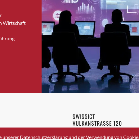
Bronschhofen
r
Brugg
n Wirtschaft
Brugg AG
Brütten
Führung
Bubendorf
Bubikon
Buchs (SG)
Burgdorf
Bäretswil
Bülach
Cazis
Cham
Chur
SWISSICT
Crissier
VULKANSTRASSE 120
Davos Platz
8048 ZURICH
3 336 40 20
Davos Platz 1
e unserer Datenschutzerklärung und der Verwendung von Cookies 