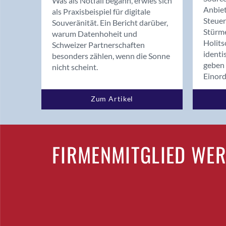
Was als Notfall begann, erwies sich
Anbiet
als Praxisbeispiel für digitale
Steue
Souveränität. Ein Bericht darüber,
Stürm
warum Datenhoheit und
Holits
Schweizer Partnerschaften
identi
besonders zählen, wenn die Sonne
geben 
nicht scheint.
Einor
Zum Artikel
FIRMENMITGLIED WE