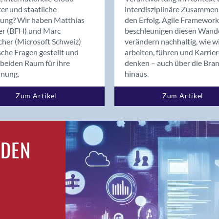
Bern
er und staatliche
interdisziplinäre Zusammen
Bern - Liebefeld
rung? Wir haben Matthias
den Erfolg. Agile Framework
er (BFH) und Marc
beschleunigen diesen Wand
Bern 15
cher (Microsoft Schweiz)
verändern nachhaltig, wie w
Bern 22
sche Fragen gestellt und
arbeiten, führen und Karrie
Bern 65
beiden Raum für ihre
denken – auch über die Bra
Bern 9
dnung.
hinaus.
Bern-Zollikofen
Zum Artikel
Zum Artikel
Biel/Bienne
Binningen
Birsfelden
Bolligen
RDEN
Bonaduz
Bonstetten
Bottighofen
Bremgarten bei Bern
Brig
Brig-Glis