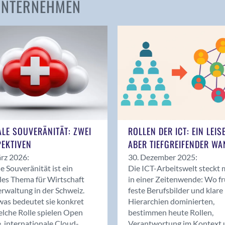
 UNTERNEHMEN
Amden
Andelfingen
Anwil
Appenzell
Au SG
Baar
Baden
Balsthal
Balzers
ALE SOUVERÄNITÄT: ZWEI
ROLLEN DER ICT: EIN LEIS
Basel
EKTIVEN
ABER TIEFGREIFENDER WA
Bassersdorf
rz 2026:
30. Dezember 2025:
Belp
le Souveränität ist ein
Die ICT-Arbeitswelt steckt 
Bendern
les Thema für Wirtschaft
in einer Zeitenwende: Wo f
Benken (SG)
rwaltung in der Schweiz.
feste Berufsbilder und klare
as bedeutet sie konkret
Hierarchien dominierten,
Bergdietikon
lche Rolle spielen Open
bestimmen heute Rollen,
Berlin
, internationale Cloud-
Verantwortung im Kontext 