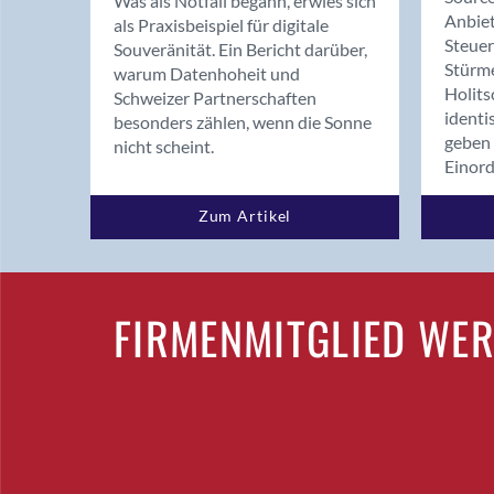
Was als Notfall begann, erwies sich
Anbiet
als Praxisbeispiel für digitale
Steue
Souveränität. Ein Bericht darüber,
Stürm
warum Datenhoheit und
Holits
Schweizer Partnerschaften
identi
besonders zählen, wenn die Sonne
geben 
nicht scheint.
Einor
Zum Artikel
FIRMENMITGLIED WE