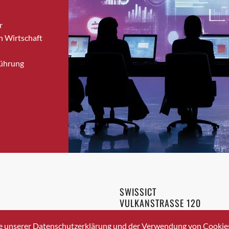
Bronschhofen
r
Brugg
n Wirtschaft
Brugg AG
Brütten
Führung
Bubendorf
Bubikon
Buchs (SG)
Burgdorf
Bäretswil
Bülach
Cazis
Cham
Chur
SWISSICT
Crissier
VULKANSTRASSE 120
Davos Platz
8048 ZURICH
3 336 40 20
Davos Platz 1
e unserer Datenschutzerklärung und der Verwendung von Cookies 