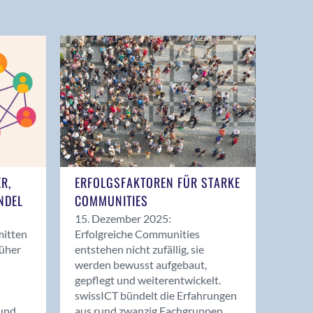
ER,
ERFOLGSFAKTOREN FÜR STARKE
NDEL
COMMUNITIES
15. Dezember 2025:
mitten
Erfolgreiche Communities
rüher
entstehen nicht zufällig, sie
werden bewusst aufgebaut,
gepflegt und weiterentwickelt.
swissICT bündelt die Erfahrungen
und
aus rund zwanzig Fachgruppen.