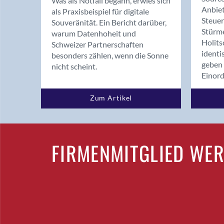
Was als Notfall begann, erwies sich
Anbiet
als Praxisbeispiel für digitale
Steue
Souveränität. Ein Bericht darüber,
Stürm
warum Datenhoheit und
Holits
Schweizer Partnerschaften
identi
besonders zählen, wenn die Sonne
geben 
nicht scheint.
Einor
Zum Artikel
FIRMENMITGLIED WE