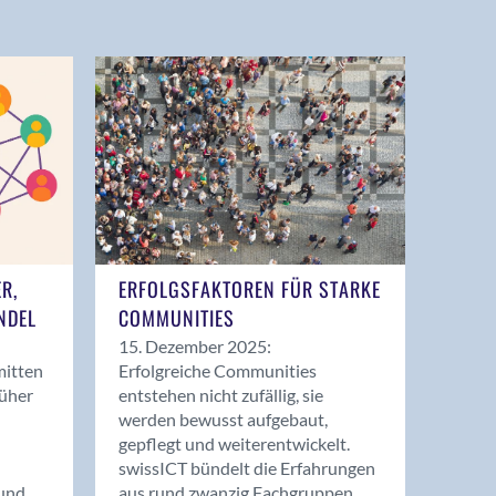
ER,
ERFOLGSFAKTOREN FÜR STARKE
NDEL
COMMUNITIES
15. Dezember 2025:
mitten
Erfolgreiche Communities
rüher
entstehen nicht zufällig, sie
werden bewusst aufgebaut,
gepflegt und weiterentwickelt.
swissICT bündelt die Erfahrungen
und
aus rund zwanzig Fachgruppen.