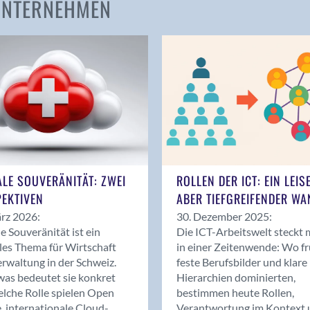
 UNTERNEHMEN
Amden
Andelfingen
Anwil
Appenzell
Au SG
Baar
Baden
Balsthal
Balzers
ALE SOUVERÄNITÄT: ZWEI
ROLLEN DER ICT: EIN LEIS
Basel
EKTIVEN
ABER TIEFGREIFENDER WA
Bassersdorf
rz 2026:
30. Dezember 2025:
Belp
le Souveränität ist ein
Die ICT-Arbeitswelt steckt 
Bendern
les Thema für Wirtschaft
in einer Zeitenwende: Wo f
Benken (SG)
rwaltung in der Schweiz.
feste Berufsbilder und klare
as bedeutet sie konkret
Hierarchien dominierten,
Bergdietikon
lche Rolle spielen Open
bestimmen heute Rollen,
Berlin
, internationale Cloud-
Verantwortung im Kontext 