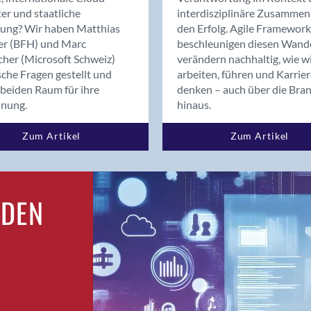
Bern
er und staatliche
interdisziplinäre Zusammen
Bern - Liebefeld
rung? Wir haben Matthias
den Erfolg. Agile Framework
er (BFH) und Marc
beschleunigen diesen Wand
Bern 15
cher (Microsoft Schweiz)
verändern nachhaltig, wie w
Bern 22
sche Fragen gestellt und
arbeiten, führen und Karrie
Bern 65
beiden Raum für ihre
denken – auch über die Bra
Bern 9
dnung.
hinaus.
Bern-Zollikofen
Zum Artikel
Zum Artikel
Biel/Bienne
Binningen
Birsfelden
Bolligen
RDEN
Bonaduz
Bonstetten
Bottighofen
Bremgarten bei Bern
Brig
Brig-Glis