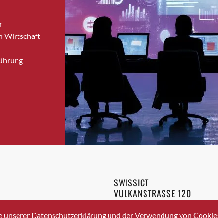
Bronschhofen
r
Brugg
n Wirtschaft
Brugg AG
Brütten
Führung
Bubendorf
Bubikon
Buchs (SG)
Burgdorf
Bäretswil
Bülach
Cazis
Cham
Chur
SWISSICT
Crissier
VULKANSTRASSE 120
Davos Platz
8048 ZURICH
3 336 40 20
Davos Platz 1
e unserer Datenschutzerklärung und der Verwendung von Cookies 