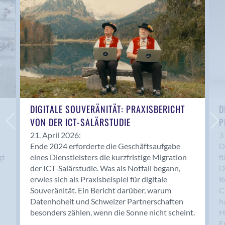
Anwil
Appenzell
Au SG
Baar
Baden
Balsthal
Balzers
Basel
DIGITALE SOUVERÄNITÄT: PRAXISBERICHT
D
VON DER ICT-SALÄRSTUDIE
P
Bassersdorf
Belp
21. April 2026:
3
Ende 2024 erforderte die Geschäftsaufgabe
D
Bendern
gt
eines Dienstleisters die kurzfristige Migration
f
Benken (SG)
der ICT-Salärstudie. Was als Notfall begann,
D
Bergdietikon
erwies sich als Praxisbeispiel für digitale
R
Berlin
Souveränität. Ein Bericht darüber, warum
C
Datenhoheit und Schweizer Partnerschaften
h
Bern
besonders zählen, wenn die Sonne nicht scheint.
H
Bern - Liebefeld
F