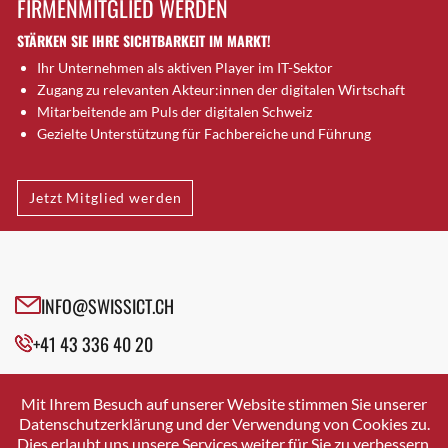
FIRMENMITGLIED WERDEN
Brütten
STÄRKEN SIE IHRE SICHTBARKEIT IM MARKT!
Bubendorf
Ihr Unternehmen als aktiven Player im IT-Sektor
Bubikon
Zugang zu relevanten Akteur:innen der digitalen Wirtschaft
Buchs (SG)
Mitarbeitende am Puls der digitalen Schweiz
Burgdorf
Gezielte Unterstützung für Fachbereiche und Führung
Bäretswil
Bülach
Jetzt Mitglied werden
Cazis
Cham
Chur
Crissier
INFO@SWISSICT.CH
Davos Platz
+41 43 336 40 20
Davos Platz 1
Dierikon
SWISSICT
VULKANSTRASSE 120
Dietikon
Mit Ihrem Besuch auf unserer Website stimmen Sie unserer
8048 ZURICH
Datenschutzerklärung und der Verwendung von Cookies zu.
Dietlikon
Dies erlaubt uns unsere Services weiter für Sie zu verbessern.