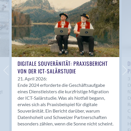
Anwil
Appenzell
Au SG
Baar
Baden
Balsthal
Balzers
Basel
DIGITALE SOUVERÄNITÄT: PRAXISBERICHT
D
VON DER ICT-SALÄRSTUDIE
P
Bassersdorf
Belp
21. April 2026:
3
Ende 2024 erforderte die Geschäftsaufgabe
D
Bendern
gt
eines Dienstleisters die kurzfristige Migration
f
Benken (SG)
der ICT-Salärstudie. Was als Notfall begann,
D
Bergdietikon
erwies sich als Praxisbeispiel für digitale
R
Berlin
Souveränität. Ein Bericht darüber, warum
C
Datenhoheit und Schweizer Partnerschaften
h
Bern
besonders zählen, wenn die Sonne nicht scheint.
H
Bern - Liebefeld
F