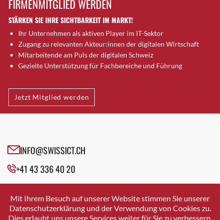
FIRMENMITGLIED WERDEN
Brugg AG
STÄRKEN SIE IHRE SICHTBARKEIT IM MARKT!
Brütten
Ihr Unternehmen als aktiven Player im IT-Sektor
Bubendorf
Zugang zu relevanten Akteur:innen der digitalen Wirtschaft
Bubikon
Mitarbeitende am Puls der digitalen Schweiz
Buchs (SG)
Gezielte Unterstützung für Fachbereiche und Führung
Burgdorf
Bäretswil
Jetzt Mitglied werden
Bülach
Cazis
Cham
Chur
INFO@SWISSICT.CH
Crissier
+41 43 336 40 20
Davos Platz
Davos Platz 1
SWISSICT
VULKANSTRASSE 120
Dierikon
Mit Ihrem Besuch auf unserer Website stimmen Sie unserer
8048 ZURICH
Datenschutzerklärung und der Verwendung von Cookies zu.
Dietikon
Dies erlaubt uns unsere Services weiter für Sie zu verbessern.