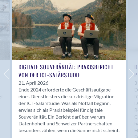
Anwil
Appenzell
Au SG
Baar
Baden
Balsthal
Balzers
Basel
DIGITALE SOUVERÄNITÄT: PRAXISBERICHT
D
VON DER ICT-SALÄRSTUDIE
P
Bassersdorf
Belp
21. April 2026:
3
Ende 2024 erforderte die Geschäftsaufgabe
D
Bendern
gt
eines Dienstleisters die kurzfristige Migration
f
Benken (SG)
der ICT-Salärstudie. Was als Notfall begann,
D
Bergdietikon
erwies sich als Praxisbeispiel für digitale
R
Berlin
Souveränität. Ein Bericht darüber, warum
C
Datenhoheit und Schweizer Partnerschaften
h
Bern
besonders zählen, wenn die Sonne nicht scheint.
H
Bern - Liebefeld
F