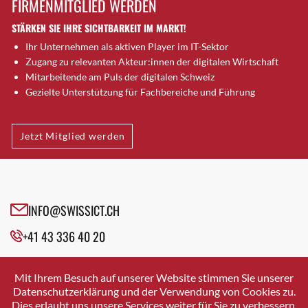
FIRMENMITGLIED WERDEN
Brugg AG
STÄRKEN SIE IHRE SICHTBARKEIT IM MARKT!
Brütten
Ihr Unternehmen als aktiven Player im IT-Sektor
Bubendorf
Zugang zu relevanten Akteur:innen der digitalen Wirtschaft
Bubikon
Mitarbeitende am Puls der digitalen Schweiz
Buchs (SG)
Gezielte Unterstützung für Fachbereiche und Führung
Burgdorf
Bäretswil
Jetzt Mitglied werden
Bülach
Cazis
Cham
Chur
INFO@SWISSICT.CH
Crissier
+41 43 336 40 20
Davos Platz
Davos Platz 1
SWISSICT
VULKANSTRASSE 120
Dierikon
Mit Ihrem Besuch auf unserer Website stimmen Sie unserer
8048 ZURICH
Datenschutzerklärung und der Verwendung von Cookies zu.
Dietikon
Dies erlaubt uns unsere Services weiter für Sie zu verbessern.