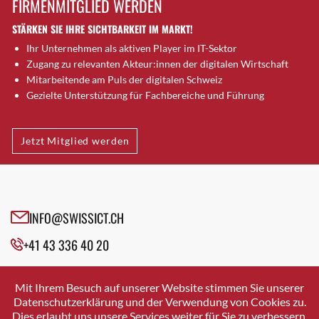
FIRMENMITGLIED WERDEN
Brugg AG
STÄRKEN SIE IHRE SICHTBARKEIT IM MARKT!
Brütten
Ihr Unternehmen als aktiven Player im IT-Sektor
Bubendorf
Zugang zu relevanten Akteur:innen der digitalen Wirtschaft
Bubikon
Mitarbeitende am Puls der digitalen Schweiz
Buchs (SG)
Gezielte Unterstützung für Fachbereiche und Führung
Burgdorf
Bäretswil
Jetzt Mitglied werden
Bülach
Cazis
Cham
Chur
INFO@SWISSICT.CH
Crissier
+41 43 336 40 20
Davos Platz
Davos Platz 1
SWISSICT
VULKANSTRASSE 120
Dierikon
Mit Ihrem Besuch auf unserer Website stimmen Sie unserer
8048 ZURICH
Datenschutzerklärung und der Verwendung von Cookies zu.
Dietikon
Dies erlaubt uns unsere Services weiter für Sie zu verbessern.