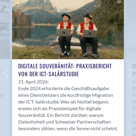
Anwil
Appenzell
Au SG
Baar
Baden
Balsthal
Balzers
Basel
DIGITALE SOUVERÄNITÄT: PRAXISBERICHT
D
VON DER ICT-SALÄRSTUDIE
P
Bassersdorf
Belp
21. April 2026:
3
Ende 2024 erforderte die Geschäftsaufgabe
D
Bendern
gt
eines Dienstleisters die kurzfristige Migration
f
Benken (SG)
der ICT-Salärstudie. Was als Notfall begann,
D
Bergdietikon
erwies sich als Praxisbeispiel für digitale
R
Berlin
Souveränität. Ein Bericht darüber, warum
C
Datenhoheit und Schweizer Partnerschaften
h
Bern
besonders zählen, wenn die Sonne nicht scheint.
H
Bern - Liebefeld
F