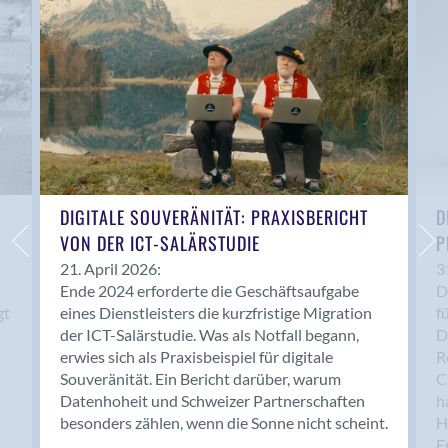
Anwil
Appenzell
Au SG
Baar
Baden
Balsthal
Balzers
Basel
DIGITALE SOUVERÄNITÄT: PRAXISBERICHT
D
VON DER ICT-SALÄRSTUDIE
P
Bassersdorf
Belp
21. April 2026:
3
Ende 2024 erforderte die Geschäftsaufgabe
D
Bendern
gt
eines Dienstleisters die kurzfristige Migration
f
Benken (SG)
der ICT-Salärstudie. Was als Notfall begann,
D
Bergdietikon
erwies sich als Praxisbeispiel für digitale
R
Berlin
Souveränität. Ein Bericht darüber, warum
C
Datenhoheit und Schweizer Partnerschaften
h
Bern
besonders zählen, wenn die Sonne nicht scheint.
H
Bern - Liebefeld
F