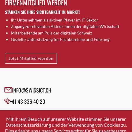
FIRMENMITGLIED WERDEN
Brütten
STÄRKEN SIE IHRE SICHTBARKEIT IM MARKT!
Bubendorf
Ihr Unternehmen als aktiven Player im IT-Sektor
Bubikon
Zugang zu relevanten Akteur:innen der digitalen Wirtschaft
Buchs (SG)
Mitarbeitende am Puls der digitalen Schweiz
Burgdorf
Gezielte Unterstützung für Fachbereiche und Führung
Bäretswil
Bülach
Jetzt Mitglied werden
Cazis
Cham
Chur
Crissier
INFO@SWISSICT.CH
Davos Platz
+41 43 336 40 20
Davos Platz 1
Dierikon
SWISSICT
VULKANSTRASSE 120
Dietikon
Mit Ihrem Besuch auf unserer Website stimmen Sie unserer
8048 ZURICH
Datenschutzerklärung und der Verwendung von Cookies zu.
Dietlikon
Dies erlaubt uns unsere Services weiter für Sie zu verbessern.