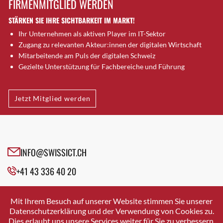
FIRMENMITGLIED WERDEN
Brugg AG
STÄRKEN SIE IHRE SICHTBARKEIT IM MARKT!
Brütten
Ihr Unternehmen als aktiven Player im IT-Sektor
Bubendorf
Zugang zu relevanten Akteur:innen der digitalen Wirtschaft
Bubikon
Mitarbeitende am Puls der digitalen Schweiz
Buchs (SG)
Gezielte Unterstützung für Fachbereiche und Führung
Burgdorf
Bäretswil
Jetzt Mitglied werden
Bülach
Cazis
Cham
Chur
INFO@SWISSICT.CH
Crissier
+41 43 336 40 20
Davos Platz
Davos Platz 1
SWISSICT
VULKANSTRASSE 120
Dierikon
Mit Ihrem Besuch auf unserer Website stimmen Sie unserer
8048 ZURICH
Datenschutzerklärung und der Verwendung von Cookies zu.
Dietikon
Dies erlaubt uns unsere Services weiter für Sie zu verbessern.