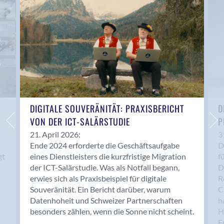
Anwil
Appenzell
Au SG
Baar
Baden
Balsthal
Balzers
Basel
DIGITALE SOUVERÄNITÄT: PRAXISBERICHT
D
VON DER ICT-SALÄRSTUDIE
P
Bassersdorf
Belp
21. April 2026:
3
Ende 2024 erforderte die Geschäftsaufgabe
D
Bendern
gt
eines Dienstleisters die kurzfristige Migration
f
Benken (SG)
der ICT-Salärstudie. Was als Notfall begann,
D
Bergdietikon
erwies sich als Praxisbeispiel für digitale
R
Berlin
Souveränität. Ein Bericht darüber, warum
C
Datenhoheit und Schweizer Partnerschaften
h
Bern
besonders zählen, wenn die Sonne nicht scheint.
H
Bern - Liebefeld
F