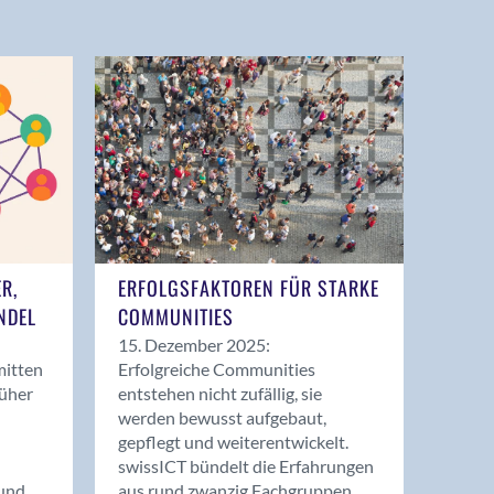
ER,
ERFOLGSFAKTOREN FÜR STARKE
NDEL
COMMUNITIES
15. Dezember 2025:
mitten
Erfolgreiche Communities
rüher
entstehen nicht zufällig, sie
werden bewusst aufgebaut,
gepflegt und weiterentwickelt.
swissICT bündelt die Erfahrungen
und
aus rund zwanzig Fachgruppen.