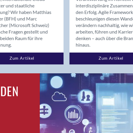
Bern
er und staatliche
interdisziplinäre Zusammen
Bern - Liebefeld
rung? Wir haben Matthias
den Erfolg. Agile Framework
er (BFH) und Marc
beschleunigen diesen Wand
Bern 15
cher (Microsoft Schweiz)
verändern nachhaltig, wie w
Bern 22
sche Fragen gestellt und
arbeiten, führen und Karrie
Bern 65
beiden Raum für ihre
denken – auch über die Bra
Bern 9
dnung.
hinaus.
Bern-Zollikofen
Zum Artikel
Zum Artikel
Biel/Bienne
Binningen
Bolligen
Bonaduz
RDEN
Bonstetten
Bottighofen
Bremgarten bei Bern
Brig
Brig-Glis
Bronschhofen