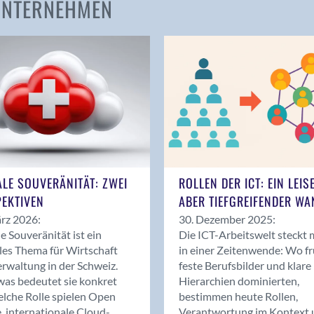
 UNTERNEHMEN
Amden
Andelfingen
Anwil
Appenzell
Au SG
Baar
Baden
Balsthal
Balzers
ALE SOUVERÄNITÄT: ZWEI
ROLLEN DER ICT: EIN LEIS
Basel
EKTIVEN
ABER TIEFGREIFENDER WA
Bassersdorf
rz 2026:
30. Dezember 2025:
Belp
le Souveränität ist ein
Die ICT-Arbeitswelt steckt 
Bendern
les Thema für Wirtschaft
in einer Zeitenwende: Wo f
Benken (SG)
rwaltung in der Schweiz.
feste Berufsbilder und klare
as bedeutet sie konkret
Hierarchien dominierten,
Bergdietikon
lche Rolle spielen Open
bestimmen heute Rollen,
Berlin
, internationale Cloud-
Verantwortung im Kontext 