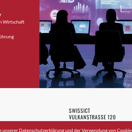
Brugg
r
Brugg AG
n Wirtschaft
Brütten
Bubendorf
Führung
Bubikon
Buchs (SG)
Burgdorf
Bäretswil
Bülach
Cazis
Cham
Chur
Crissier
SWISSICT
Davos Platz
VULKANSTRASSE 120
Davos Platz 1
8048 ZURICH
3 336 40 20
Dierikon
e unserer Datenschutzerklärung und der Verwendung von Cookies 