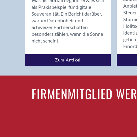
Was als Notfall begann, erwies sich
Anbiet
als Praxisbeispiel für digitale
Steue
Souveränität. Ein Bericht darüber,
Stürm
warum Datenhoheit und
Holits
Schweizer Partnerschaften
identi
besonders zählen, wenn die Sonne
geben 
nicht scheint.
Einor
Zum Artikel
FIRMENMITGLIED WE