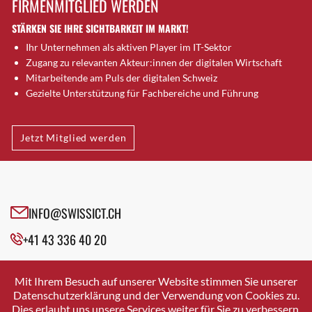
FIRMENMITGLIED WERDEN
Brugg AG
STÄRKEN SIE IHRE SICHTBARKEIT IM MARKT!
Brütten
Ihr Unternehmen als aktiven Player im IT-Sektor
Bubendorf
Zugang zu relevanten Akteur:innen der digitalen Wirtschaft
Bubikon
Mitarbeitende am Puls der digitalen Schweiz
Buchs (SG)
Gezielte Unterstützung für Fachbereiche und Führung
Burgdorf
Bäretswil
Jetzt Mitglied werden
Bülach
Cazis
Cham
Chur
INFO@SWISSICT.CH
Crissier
+41 43 336 40 20
Davos Platz
Davos Platz 1
SWISSICT
VULKANSTRASSE 120
Dierikon
Mit Ihrem Besuch auf unserer Website stimmen Sie unserer
8048 ZURICH
Datenschutzerklärung und der Verwendung von Cookies zu.
Dietikon
Dies erlaubt uns unsere Services weiter für Sie zu verbessern.