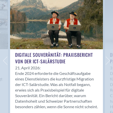
Anwil
Appenzell
Au SG
Baar
Baden
Balsthal
Balzers
Basel
DIGITALE SOUVERÄNITÄT: PRAXISBERICHT
D
VON DER ICT-SALÄRSTUDIE
P
Bassersdorf
Belp
21. April 2026:
3
Ende 2024 erforderte die Geschäftsaufgabe
D
Bendern
gt
eines Dienstleisters die kurzfristige Migration
f
Benken (SG)
der ICT-Salärstudie. Was als Notfall begann,
D
Bergdietikon
erwies sich als Praxisbeispiel für digitale
R
Berlin
Souveränität. Ein Bericht darüber, warum
C
Datenhoheit und Schweizer Partnerschaften
h
Bern
besonders zählen, wenn die Sonne nicht scheint.
H
Bern - Liebefeld
F