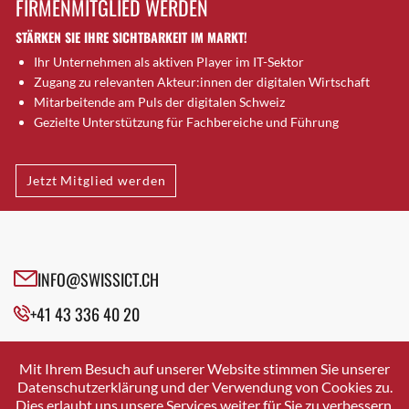
FIRMENMITGLIED WERDEN
Brugg AG
STÄRKEN SIE IHRE SICHTBARKEIT IM MARKT!
Brütten
Ihr Unternehmen als aktiven Player im IT-Sektor
Bubendorf
Zugang zu relevanten Akteur:innen der digitalen Wirtschaft
Bubikon
Mitarbeitende am Puls der digitalen Schweiz
Buchs (SG)
Gezielte Unterstützung für Fachbereiche und Führung
Burgdorf
Bäretswil
Jetzt Mitglied werden
Bülach
Cazis
Cham
Chur
INFO@SWISSICT.CH
Crissier
+41 43 336 40 20
Davos Platz
Davos Platz 1
SWISSICT
VULKANSTRASSE 120
Dierikon
Mit Ihrem Besuch auf unserer Website stimmen Sie unserer
8048 ZURICH
Datenschutzerklärung und der Verwendung von Cookies zu.
Dietikon
Dies erlaubt uns unsere Services weiter für Sie zu verbessern.