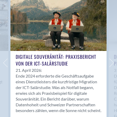
Anwil
Appenzell
Au SG
Baar
Baden
Balsthal
Balzers
Basel
DIGITALE SOUVERÄNITÄT: PRAXISBERICHT
D
VON DER ICT-SALÄRSTUDIE
P
Bassersdorf
Belp
21. April 2026:
3
Ende 2024 erforderte die Geschäftsaufgabe
D
Bendern
gt
eines Dienstleisters die kurzfristige Migration
f
Benken (SG)
der ICT-Salärstudie. Was als Notfall begann,
D
Bergdietikon
erwies sich als Praxisbeispiel für digitale
R
Berlin
Souveränität. Ein Bericht darüber, warum
C
Datenhoheit und Schweizer Partnerschaften
h
Bern
besonders zählen, wenn die Sonne nicht scheint.
H
Bern - Liebefeld
F