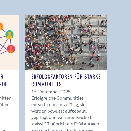
ER,
ERFOLGSFAKTOREN FÜR STARKE
NDEL
COMMUNITIES
15. Dezember 2025:
mitten
Erfolgreiche Communities
rüher
entstehen nicht zufällig, sie
werden bewusst aufgebaut,
gepflegt und weiterentwickelt.
swissICT bündelt die Erfahrungen
und
aus rund zwanzig Fachgruppen.