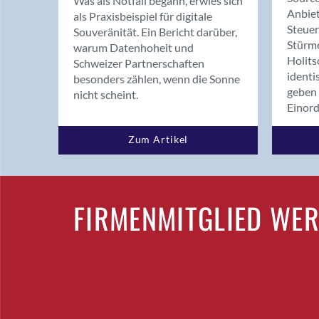
Was als Notfall begann, erwies sich
Anbiet
als Praxisbeispiel für digitale
Steue
Souveränität. Ein Bericht darüber,
Stürm
warum Datenhoheit und
Holits
Schweizer Partnerschaften
identi
besonders zählen, wenn die Sonne
geben 
nicht scheint.
Einor
Zum Artikel
FIRMENMITGLIED WE