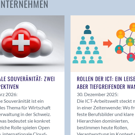
 UNTERNEHMEN
Amden
Andelfingen
Anwil
Appenzell
Au SG
Baar
Baden
Balsthal
Balzers
ALE SOUVERÄNITÄT: ZWEI
ROLLEN DER ICT: EIN LEIS
Basel
EKTIVEN
ABER TIEFGREIFENDER WA
Bassersdorf
rz 2026:
30. Dezember 2025:
Belp
le Souveränität ist ein
Die ICT-Arbeitswelt steckt 
Bendern
les Thema für Wirtschaft
in einer Zeitenwende: Wo f
Benken (SG)
rwaltung in der Schweiz.
feste Berufsbilder und klare
as bedeutet sie konkret
Hierarchien dominierten,
Bergdietikon
lche Rolle spielen Open
bestimmen heute Rollen,
Berlin
, internationale Cloud-
Verantwortung im Kontext 