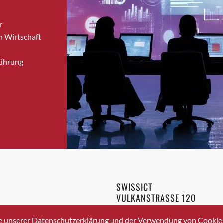
Bronschhofen
r
Brugg
n Wirtschaft
Brugg AG
Brütten
Führung
Bubendorf
Bubikon
Buchs (SG)
Burgdorf
Bäretswil
Bülach
Cazis
Cham
Chur
SWISSICT
Crissier
VULKANSTRASSE 120
Davos Platz
8048 ZURICH
3 336 40 20
Davos Platz 1
e unserer Datenschutzerklärung und der Verwendung von Cookies 