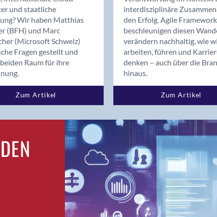
Bern
er und staatliche
interdisziplinäre Zusammen
Bern - Liebefeld
rung? Wir haben Matthias
den Erfolg. Agile Framework
er (BFH) und Marc
beschleunigen diesen Wand
Bern 15
cher (Microsoft Schweiz)
verändern nachhaltig, wie w
Bern 22
sche Fragen gestellt und
arbeiten, führen und Karrie
Bern 65
beiden Raum für ihre
denken – auch über die Bra
Bern 9
dnung.
hinaus.
Bern-Zollikofen
Zum Artikel
Zum Artikel
Biel/Bienne
Binningen
Birsfelden
Bolligen
RDEN
Bonaduz
Bonstetten
Bottighofen
Bremgarten bei Bern
Brig
Brig-Glis