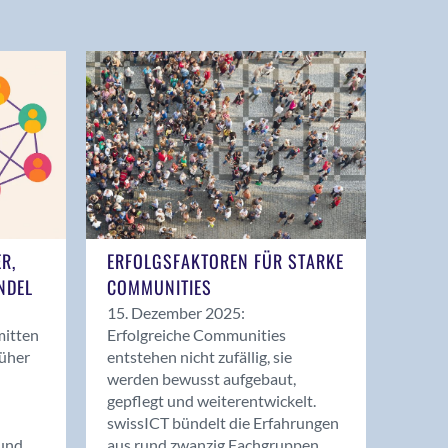
ER,
ERFOLGSFAKTOREN FÜR STARKE
NDEL
COMMUNITIES
15. Dezember 2025:
mitten
Erfolgreiche Communities
rüher
entstehen nicht zufällig, sie
werden bewusst aufgebaut,
gepflegt und weiterentwickelt.
swissICT bündelt die Erfahrungen
und
aus rund zwanzig Fachgruppen.