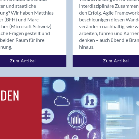
Bern
er und staatliche
interdisziplinäre Zusammen
Bern - Liebefeld
rung? Wir haben Matthias
den Erfolg. Agile Framework
er (BFH) und Marc
beschleunigen diesen Wand
Bern 15
cher (Microsoft Schweiz)
verändern nachhaltig, wie w
Bern 22
sche Fragen gestellt und
arbeiten, führen und Karrie
Bern 65
beiden Raum für ihre
denken – auch über die Bra
Bern 9
dnung.
hinaus.
Bern-Zollikofen
Zum Artikel
Zum Artikel
Biel/Bienne
Binningen
Birsfelden
Bolligen
RDEN
Bonaduz
Bonstetten
Bottighofen
Bremgarten bei Bern
Brig
Brig-Glis