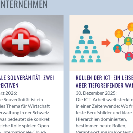
 UNTERNEHMEN
Amden
Andelfingen
Anwil
Appenzell
Au SG
Baar
Baden
Balsthal
Balzers
ALE SOUVERÄNITÄT: ZWEI
ROLLEN DER ICT: EIN LEIS
Basel
EKTIVEN
ABER TIEFGREIFENDER WA
Bassersdorf
rz 2026:
30. Dezember 2025:
Belp
le Souveränität ist ein
Die ICT-Arbeitswelt steckt 
Bendern
les Thema für Wirtschaft
in einer Zeitenwende: Wo f
Benken (SG)
rwaltung in der Schweiz.
feste Berufsbilder und klare
as bedeutet sie konkret
Hierarchien dominierten,
Bergdietikon
lche Rolle spielen Open
bestimmen heute Rollen,
Berlin
, internationale Cloud-
Verantwortung im Kontext 