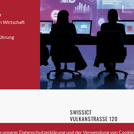
Bronschhofen
r
Brugg
n Wirtschaft
Brugg AG
Brütten
Führung
Bubendorf
Bubikon
Buchs (SG)
Burgdorf
Bäretswil
Bülach
Cazis
Cham
Chur
SWISSICT
Crissier
VULKANSTRASSE 120
Davos Platz
8048 ZURICH
3 336 40 20
Davos Platz 1
e unserer Datenschutzerklärung und der Verwendung von Cookies 