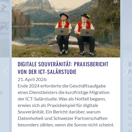
Anwil
Appenzell
Au SG
Baar
Baden
Balsthal
Balzers
Basel
DIGITALE SOUVERÄNITÄT: PRAXISBERICHT
D
VON DER ICT-SALÄRSTUDIE
P
Bassersdorf
Belp
21. April 2026:
3
Ende 2024 erforderte die Geschäftsaufgabe
D
Bendern
gt
eines Dienstleisters die kurzfristige Migration
f
Benken (SG)
der ICT-Salärstudie. Was als Notfall begann,
D
Bergdietikon
erwies sich als Praxisbeispiel für digitale
R
Berlin
Souveränität. Ein Bericht darüber, warum
C
Datenhoheit und Schweizer Partnerschaften
h
Bern
besonders zählen, wenn die Sonne nicht scheint.
H
Bern - Liebefeld
F