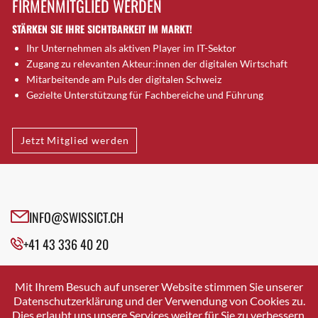
FIRMENMITGLIED WERDEN
Brugg AG
STÄRKEN SIE IHRE SICHTBARKEIT IM MARKT!
Brütten
Ihr Unternehmen als aktiven Player im IT-Sektor
Bubendorf
Zugang zu relevanten Akteur:innen der digitalen Wirtschaft
Bubikon
Mitarbeitende am Puls der digitalen Schweiz
Buchs (SG)
Gezielte Unterstützung für Fachbereiche und Führung
Burgdorf
Bäretswil
Jetzt Mitglied werden
Bülach
Cazis
Cham
Chur
INFO@SWISSICT.CH
Crissier
+41 43 336 40 20
Davos Platz
Davos Platz 1
SWISSICT
VULKANSTRASSE 120
Dierikon
Mit Ihrem Besuch auf unserer Website stimmen Sie unserer
8048 ZURICH
Datenschutzerklärung und der Verwendung von Cookies zu.
Dietikon
Dies erlaubt uns unsere Services weiter für Sie zu verbessern.