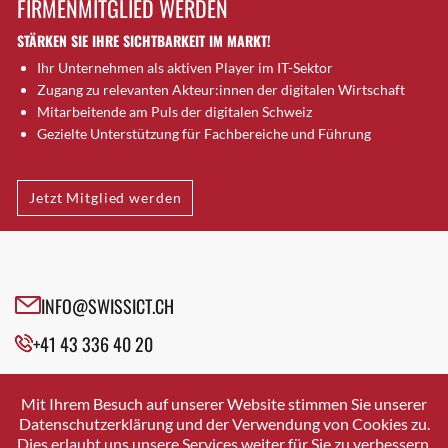
FIRMENMITGLIED WERDEN
Brugg AG
STÄRKEN SIE IHRE SICHTBARKEIT IM MARKT!
Brütten
Ihr Unternehmen als aktiven Player im IT-Sektor
Bubendorf
Zugang zu relevanten Akteur:innen der digitalen Wirtschaft
Bubikon
Mitarbeitende am Puls der digitalen Schweiz
Buchs (SG)
Gezielte Unterstützung für Fachbereiche und Führung
Burgdorf
Bäretswil
Jetzt Mitglied werden
Bülach
Cazis
Cham
Chur
INFO@SWISSICT.CH
Crissier
+41 43 336 40 20
Davos Platz
Davos Platz 1
SWISSICT
VULKANSTRASSE 120
Dierikon
Mit Ihrem Besuch auf unserer Website stimmen Sie unserer
8048 ZURICH
Datenschutzerklärung und der Verwendung von Cookies zu.
Dietikon
Dies erlaubt uns unsere Services weiter für Sie zu verbessern.