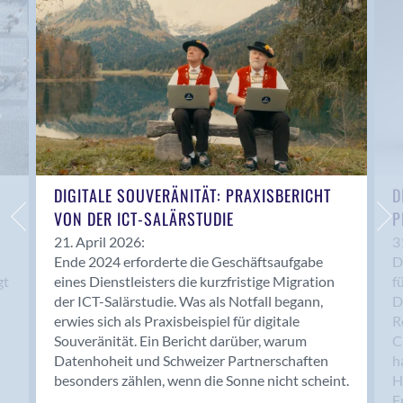
Anwil
Appenzell
Au SG
Baar
Baden
Balsthal
Balzers
Basel
DIGITALE SOUVERÄNITÄT: PRAXISBERICHT
D
VON DER ICT-SALÄRSTUDIE
P
Bassersdorf
Belp
21. April 2026:
3
Ende 2024 erforderte die Geschäftsaufgabe
D
Bendern
gt
eines Dienstleisters die kurzfristige Migration
f
Benken (SG)
der ICT-Salärstudie. Was als Notfall begann,
D
Bergdietikon
erwies sich als Praxisbeispiel für digitale
R
Berlin
Souveränität. Ein Bericht darüber, warum
C
Datenhoheit und Schweizer Partnerschaften
h
Bern
besonders zählen, wenn die Sonne nicht scheint.
H
Bern - Liebefeld
F