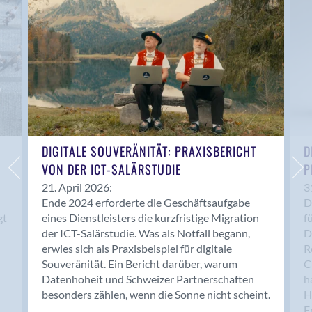
Anwil
Appenzell
Au SG
Baar
Baden
Balsthal
Balzers
Basel
DIGITALE SOUVERÄNITÄT: PRAXISBERICHT
D
VON DER ICT-SALÄRSTUDIE
P
Bassersdorf
Belp
21. April 2026:
3
Ende 2024 erforderte die Geschäftsaufgabe
D
Bendern
gt
eines Dienstleisters die kurzfristige Migration
f
Benken (SG)
der ICT-Salärstudie. Was als Notfall begann,
D
Bergdietikon
erwies sich als Praxisbeispiel für digitale
R
Berlin
Souveränität. Ein Bericht darüber, warum
C
Datenhoheit und Schweizer Partnerschaften
h
Bern
besonders zählen, wenn die Sonne nicht scheint.
H
Bern - Liebefeld
F