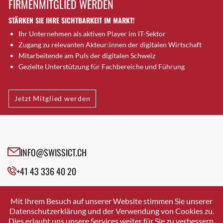
FIRMENMITGLIED WERDEN
Brütten
STÄRKEN SIE IHRE SICHTBARKEIT IM MARKT!
Bubendorf
Ihr Unternehmen als aktiven Player im IT-Sektor
Bubikon
Zugang zu relevanten Akteur:innen der digitalen Wirtschaft
Buchs (SG)
Mitarbeitende am Puls der digitalen Schweiz
Burgdorf
Gezielte Unterstützung für Fachbereiche und Führung
Bäretswil
Bülach
Jetzt Mitglied werden
Cazis
Cham
Chur
Crissier
INFO@SWISSICT.CH
Davos Platz
+41 43 336 40 20
Davos Platz 1
Dierikon
SWISSICT
VULKANSTRASSE 120
Dietikon
Mit Ihrem Besuch auf unserer Website stimmen Sie unserer
8048 ZURICH
Datenschutzerklärung und der Verwendung von Cookies zu.
Dietlikon
Dies erlaubt uns unsere Services weiter für Sie zu verbessern.