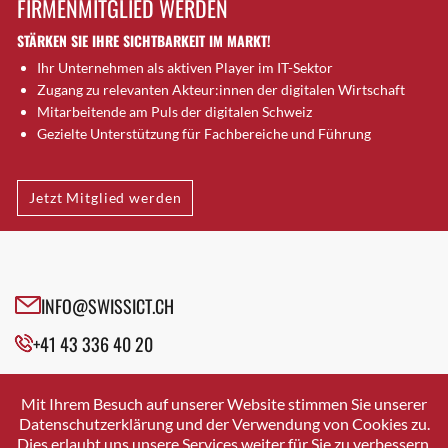
FIRMENMITGLIED WERDEN
Brugg AG
STÄRKEN SIE IHRE SICHTBARKEIT IM MARKT!
Brütten
Ihr Unternehmen als aktiven Player im IT-Sektor
Bubendorf
Zugang zu relevanten Akteur:innen der digitalen Wirtschaft
Bubikon
Mitarbeitende am Puls der digitalen Schweiz
Buchs (SG)
Gezielte Unterstützung für Fachbereiche und Führung
Burgdorf
Bäretswil
Jetzt Mitglied werden
Bülach
Cazis
Cham
Chur
INFO@SWISSICT.CH
Crissier
+41 43 336 40 20
Davos Platz
Davos Platz 1
SWISSICT
VULKANSTRASSE 120
Dierikon
Mit Ihrem Besuch auf unserer Website stimmen Sie unserer
8048 ZURICH
Datenschutzerklärung und der Verwendung von Cookies zu.
Dietikon
Dies erlaubt uns unsere Services weiter für Sie zu verbessern.