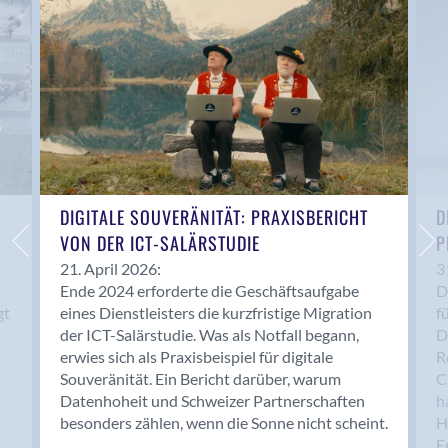
Anwil
Appenzell
Au SG
Baar
Baden
Balsthal
Balzers
Basel
DIGITALE SOUVERÄNITÄT: PRAXISBERICHT
D
VON DER ICT-SALÄRSTUDIE
P
Bassersdorf
Belp
21. April 2026:
3
Ende 2024 erforderte die Geschäftsaufgabe
D
Bendern
gt
eines Dienstleisters die kurzfristige Migration
f
Benken (SG)
der ICT-Salärstudie. Was als Notfall begann,
D
Bergdietikon
erwies sich als Praxisbeispiel für digitale
R
Berlin
Souveränität. Ein Bericht darüber, warum
C
Datenhoheit und Schweizer Partnerschaften
h
Bern
besonders zählen, wenn die Sonne nicht scheint.
H
Bern - Liebefeld
F