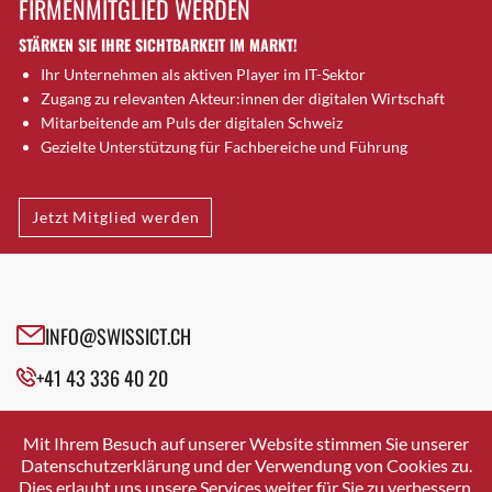
FIRMENMITGLIED WERDEN
Brugg AG
STÄRKEN SIE IHRE SICHTBARKEIT IM MARKT!
Brütten
Ihr Unternehmen als aktiven Player im IT-Sektor
Bubendorf
Zugang zu relevanten Akteur:innen der digitalen Wirtschaft
Bubikon
Mitarbeitende am Puls der digitalen Schweiz
Buchs (SG)
Gezielte Unterstützung für Fachbereiche und Führung
Burgdorf
Bäretswil
Jetzt Mitglied werden
Bülach
Cazis
Cham
Chur
INFO@SWISSICT.CH
Crissier
+41 43 336 40 20
Davos Platz
Davos Platz 1
SWISSICT
VULKANSTRASSE 120
Dierikon
Mit Ihrem Besuch auf unserer Website stimmen Sie unserer
8048 ZURICH
Datenschutzerklärung und der Verwendung von Cookies zu.
Dietikon
Dies erlaubt uns unsere Services weiter für Sie zu verbessern.