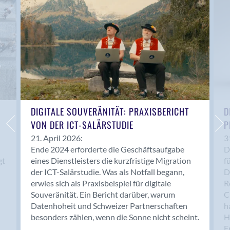
Anwil
Appenzell
Au SG
Baar
Baden
Balsthal
Balzers
Basel
DIGITALE SOUVERÄNITÄT: PRAXISBERICHT
D
VON DER ICT-SALÄRSTUDIE
P
Bassersdorf
Belp
21. April 2026:
3
Ende 2024 erforderte die Geschäftsaufgabe
D
Bendern
gt
eines Dienstleisters die kurzfristige Migration
f
Benken (SG)
der ICT-Salärstudie. Was als Notfall begann,
D
Bergdietikon
erwies sich als Praxisbeispiel für digitale
R
Berlin
Souveränität. Ein Bericht darüber, warum
C
Datenhoheit und Schweizer Partnerschaften
h
Bern
besonders zählen, wenn die Sonne nicht scheint.
H
Bern - Liebefeld
F