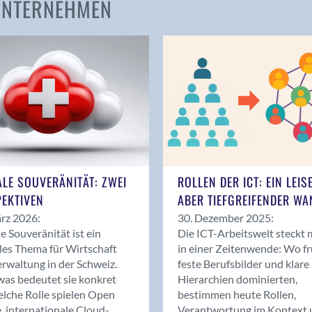
 UNTERNEHMEN
Amden
Andelfingen
Anwil
Appenzell
Au SG
Baar
Baden
Balsthal
Balzers
ALE SOUVERÄNITÄT: ZWEI
ROLLEN DER ICT: EIN LEIS
Basel
EKTIVEN
ABER TIEFGREIFENDER WA
Bassersdorf
rz 2026:
30. Dezember 2025:
Belp
le Souveränität ist ein
Die ICT-Arbeitswelt steckt 
Bendern
les Thema für Wirtschaft
in einer Zeitenwende: Wo f
Benken (SG)
rwaltung in der Schweiz.
feste Berufsbilder und klare
as bedeutet sie konkret
Hierarchien dominierten,
Bergdietikon
lche Rolle spielen Open
bestimmen heute Rollen,
Berlin
, internationale Cloud-
Verantwortung im Kontext 