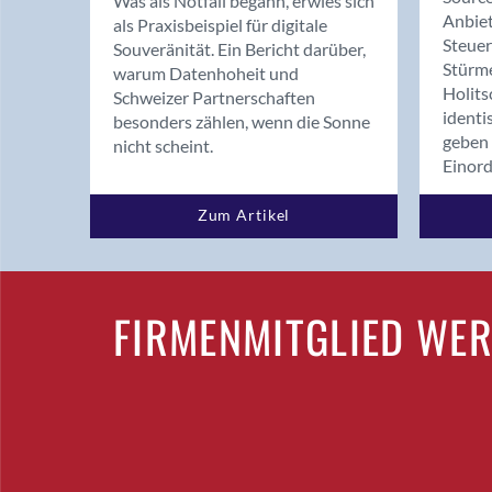
Was als Notfall begann, erwies sich
Anbiet
als Praxisbeispiel für digitale
Steue
Souveränität. Ein Bericht darüber,
Stürm
warum Datenhoheit und
Holits
Schweizer Partnerschaften
identi
besonders zählen, wenn die Sonne
geben 
nicht scheint.
Einor
Zum Artikel
FIRMENMITGLIED WE