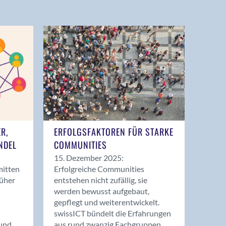
ER,
ERFOLGSFAKTOREN FÜR STARKE
NDEL
COMMUNITIES
15. Dezember 2025:
mitten
Erfolgreiche Communities
rüher
entstehen nicht zufällig, sie
werden bewusst aufgebaut,
gepflegt und weiterentwickelt.
swissICT bündelt die Erfahrungen
und
aus rund zwanzig Fachgruppen.