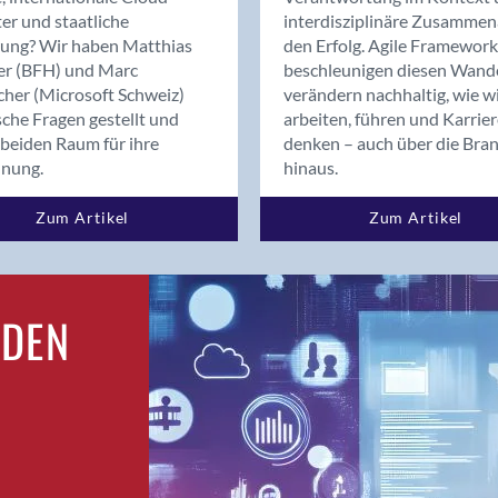
Bern
er und staatliche
interdisziplinäre Zusammen
Bern - Liebefeld
rung? Wir haben Matthias
den Erfolg. Agile Framework
er (BFH) und Marc
beschleunigen diesen Wand
Bern 15
cher (Microsoft Schweiz)
verändern nachhaltig, wie w
Bern 22
sche Fragen gestellt und
arbeiten, führen und Karrie
Bern 65
beiden Raum für ihre
denken – auch über die Bra
Bern 9
dnung.
hinaus.
Bern-Zollikofen
Zum Artikel
Zum Artikel
Biel/Bienne
Binningen
Birsfelden
Bolligen
RDEN
Bonaduz
Bonstetten
Bottighofen
Bremgarten bei Bern
Brig
Brig-Glis