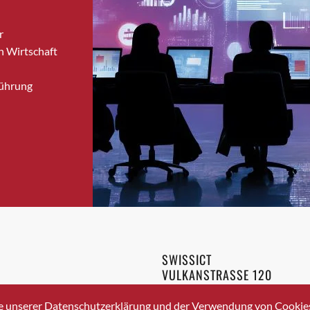
Bronschhofen
r
Brugg
n Wirtschaft
Brugg AG
Brütten
Führung
Bubendorf
Bubikon
Buchs (SG)
Burgdorf
Bäretswil
Bülach
Cazis
Cham
Chur
SWISSICT
Crissier
VULKANSTRASSE 120
Davos Platz
8048 ZURICH
3 336 40 20
Davos Platz 1
e unserer Datenschutzerklärung und der Verwendung von Cookies 