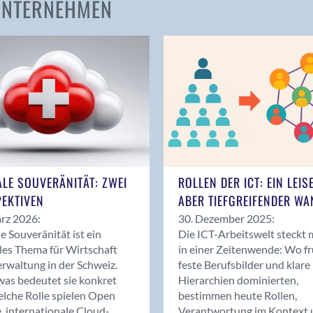
 UNTERNEHMEN
Amden
Andelfingen
Anwil
Appenzell
Au SG
Baar
Baden
Balsthal
Balzers
ALE SOUVERÄNITÄT: ZWEI
ROLLEN DER ICT: EIN LEIS
Basel
EKTIVEN
ABER TIEFGREIFENDER WA
Bassersdorf
rz 2026:
30. Dezember 2025:
Belp
le Souveränität ist ein
Die ICT-Arbeitswelt steckt 
Bendern
les Thema für Wirtschaft
in einer Zeitenwende: Wo f
Benken (SG)
rwaltung in der Schweiz.
feste Berufsbilder und klare
as bedeutet sie konkret
Hierarchien dominierten,
Bergdietikon
lche Rolle spielen Open
bestimmen heute Rollen,
Berlin
, internationale Cloud-
Verantwortung im Kontext 