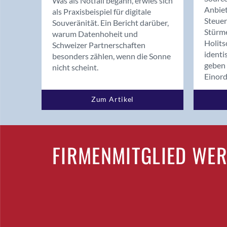
Was als Notfall begann, erwies sich
Anbiet
als Praxisbeispiel für digitale
Steue
Souveränität. Ein Bericht darüber,
Stürm
warum Datenhoheit und
Holits
Schweizer Partnerschaften
identi
besonders zählen, wenn die Sonne
geben 
nicht scheint.
Einor
Zum Artikel
FIRMENMITGLIED WE