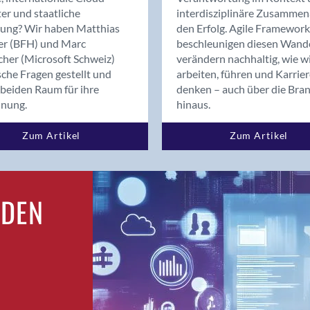
Bern
er und staatliche
interdisziplinäre Zusammen
Bern - Liebefeld
rung? Wir haben Matthias
den Erfolg. Agile Framework
er (BFH) und Marc
beschleunigen diesen Wand
Bern 15
cher (Microsoft Schweiz)
verändern nachhaltig, wie w
Bern 22
sche Fragen gestellt und
arbeiten, führen und Karrie
Bern 65
beiden Raum für ihre
denken – auch über die Bra
Bern 9
dnung.
hinaus.
Bern-Zollikofen
Zum Artikel
Zum Artikel
Biel/Bienne
Binningen
Birsfelden
Bolligen
RDEN
Bonaduz
Bonstetten
Bottighofen
Bremgarten bei Bern
Brig
Brig-Glis