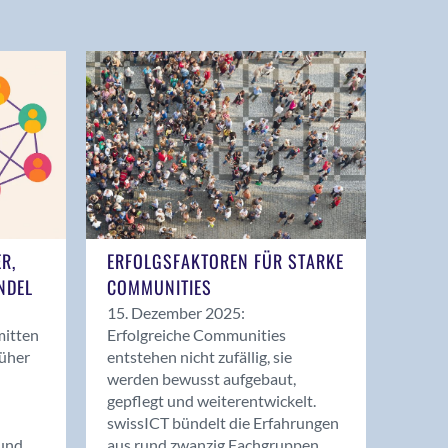
ER,
ERFOLGSFAKTOREN FÜR STARKE
NDEL
COMMUNITIES
15. Dezember 2025:
mitten
Erfolgreiche Communities
rüher
entstehen nicht zufällig, sie
werden bewusst aufgebaut,
gepflegt und weiterentwickelt.
swissICT bündelt die Erfahrungen
und
aus rund zwanzig Fachgruppen.