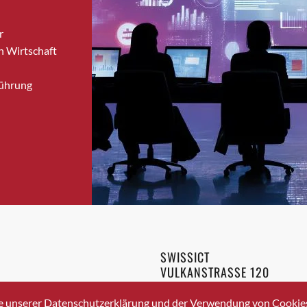
Bronschhofen
r
Brugg
n Wirtschaft
Brugg AG
Brütten
Führung
Bubendorf
Bubikon
Buchs (SG)
Burgdorf
Bäretswil
Bülach
Cazis
Cham
Chur
SWISSICT
Crissier
VULKANSTRASSE 120
Davos Platz
8048 ZURICH
3 336 40 20
Davos Platz 1
e unserer Datenschutzerklärung und der Verwendung von Cookies 