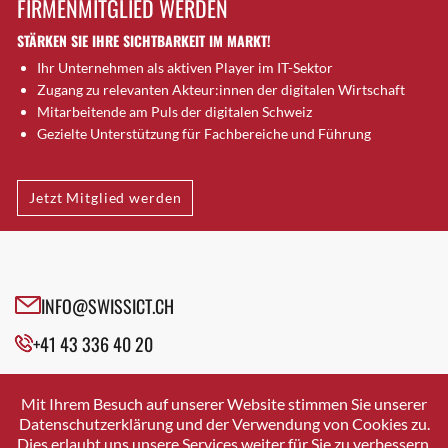
FIRMENMITGLIED WERDEN
Brugg AG
STÄRKEN SIE IHRE SICHTBARKEIT IM MARKT!
Brütten
Ihr Unternehmen als aktiven Player im IT-Sektor
Bubendorf
Zugang zu relevanten Akteur:innen der digitalen Wirtschaft
Bubikon
Mitarbeitende am Puls der digitalen Schweiz
Buchs (SG)
Gezielte Unterstützung für Fachbereiche und Führung
Burgdorf
Bäretswil
Jetzt Mitglied werden
Bülach
Cazis
Cham
Chur
INFO@SWISSICT.CH
Crissier
+41 43 336 40 20
Davos Platz
Davos Platz 1
SWISSICT
VULKANSTRASSE 120
Dierikon
Mit Ihrem Besuch auf unserer Website stimmen Sie unserer
8048 ZURICH
Datenschutzerklärung und der Verwendung von Cookies zu.
Dietikon
Dies erlaubt uns unsere Services weiter für Sie zu verbessern.