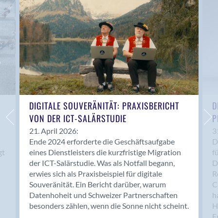
Anwil
Appenzell
Au SG
Baar
Baden
Balsthal
Balzers
Basel
DIGITALE SOUVERÄNITÄT: PRAXISBERICHT
D
VON DER ICT-SALÄRSTUDIE
P
Bassersdorf
Belp
21. April 2026:
3
Ende 2024 erforderte die Geschäftsaufgabe
D
Bendern
gt
eines Dienstleisters die kurzfristige Migration
f
Benken (SG)
der ICT-Salärstudie. Was als Notfall begann,
D
Bergdietikon
erwies sich als Praxisbeispiel für digitale
R
Berlin
Souveränität. Ein Bericht darüber, warum
C
Datenhoheit und Schweizer Partnerschaften
h
Bern
besonders zählen, wenn die Sonne nicht scheint.
H
Bern - Liebefeld
F