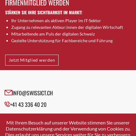
FIRMENMITGLIED WERDEN
Brütten
STÄRKEN SIE IHRE SICHTBARKEIT IM MARKT!
Bubendorf
Ihr Unternehmen als aktiven Player im IT-Sektor
Bubikon
Zugang zu relevanten Akteur:innen der digitalen Wirtschaft
Buchs (SG)
Mitarbeitende am Puls der digitalen Schweiz
Burgdorf
Gezielte Unterstützung für Fachbereiche und Führung
Bäretswil
Bülach
Jetzt Mitglied werden
Cazis
Cham
Chur
Crissier
INFO@SWISSICT.CH
Davos Platz
+41 43 336 40 20
Davos Platz 1
Dierikon
SWISSICT
VULKANSTRASSE 120
Dietikon
Mit Ihrem Besuch auf unserer Website stimmen Sie unserer
8048 ZURICH
Datenschutzerklärung und der Verwendung von Cookies zu.
Dietlikon
Dies erlaubt uns unsere Services weiter für Sie zu verbessern.