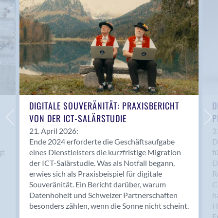
Anwil
Appenzell
Au SG
Baar
Baden
Balsthal
Balzers
Basel
DIGITALE SOUVERÄNITÄT: PRAXISBERICHT
D
VON DER ICT-SALÄRSTUDIE
P
Bassersdorf
Belp
21. April 2026:
3
Ende 2024 erforderte die Geschäftsaufgabe
D
Bendern
gt
eines Dienstleisters die kurzfristige Migration
f
Benken (SG)
der ICT-Salärstudie. Was als Notfall begann,
D
Bergdietikon
erwies sich als Praxisbeispiel für digitale
R
Berlin
Souveränität. Ein Bericht darüber, warum
C
Datenhoheit und Schweizer Partnerschaften
h
Bern
besonders zählen, wenn die Sonne nicht scheint.
H
Bern - Liebefeld
F