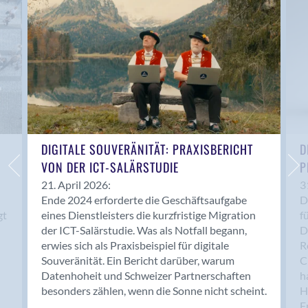
Anwil
Appenzell
Au SG
Baar
Baden
Balsthal
Balzers
Basel
DIGITALE SOUVERÄNITÄT: PRAXISBERICHT
D
VON DER ICT-SALÄRSTUDIE
P
Bassersdorf
Belp
21. April 2026:
3
Ende 2024 erforderte die Geschäftsaufgabe
D
Bendern
gt
eines Dienstleisters die kurzfristige Migration
f
Benken (SG)
der ICT-Salärstudie. Was als Notfall begann,
D
Bergdietikon
erwies sich als Praxisbeispiel für digitale
R
Berlin
Souveränität. Ein Bericht darüber, warum
C
Datenhoheit und Schweizer Partnerschaften
h
Bern
besonders zählen, wenn die Sonne nicht scheint.
H
Bern - Liebefeld
F