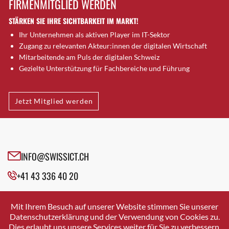
FIRMENMITGLIED WERDEN
Brütten
STÄRKEN SIE IHRE SICHTBARKEIT IM MARKT!
Bubendorf
Ihr Unternehmen als aktiven Player im IT-Sektor
Bubikon
Zugang zu relevanten Akteur:innen der digitalen Wirtschaft
Buchs (SG)
Mitarbeitende am Puls der digitalen Schweiz
Burgdorf
Gezielte Unterstützung für Fachbereiche und Führung
Bäretswil
Bülach
Jetzt Mitglied werden
Cazis
Cham
Chur
Crissier
INFO@SWISSICT.CH
Davos Platz
+41 43 336 40 20
Davos Platz 1
Dierikon
SWISSICT
VULKANSTRASSE 120
Dietikon
Mit Ihrem Besuch auf unserer Website stimmen Sie unserer
8048 ZURICH
Datenschutzerklärung und der Verwendung von Cookies zu.
Dietlikon
Dies erlaubt uns unsere Services weiter für Sie zu verbessern.