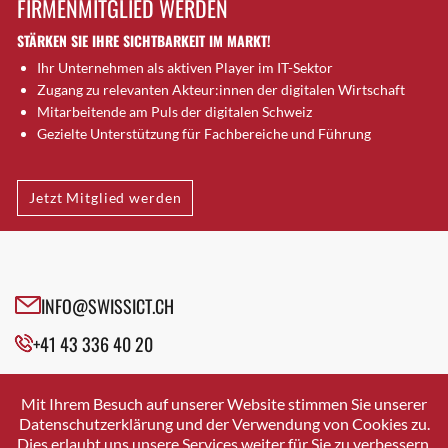
FIRMENMITGLIED WERDEN
Brugg AG
STÄRKEN SIE IHRE SICHTBARKEIT IM MARKT!
Brütten
Ihr Unternehmen als aktiven Player im IT-Sektor
Bubendorf
Zugang zu relevanten Akteur:innen der digitalen Wirtschaft
Bubikon
Mitarbeitende am Puls der digitalen Schweiz
Buchs (SG)
Gezielte Unterstützung für Fachbereiche und Führung
Burgdorf
Bäretswil
Jetzt Mitglied werden
Bülach
Cazis
Cham
Chur
INFO@SWISSICT.CH
Crissier
+41 43 336 40 20
Davos Platz
Davos Platz 1
SWISSICT
VULKANSTRASSE 120
Dierikon
Mit Ihrem Besuch auf unserer Website stimmen Sie unserer
8048 ZURICH
Datenschutzerklärung und der Verwendung von Cookies zu.
Dietikon
Dies erlaubt uns unsere Services weiter für Sie zu verbessern.