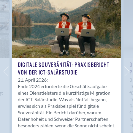
Anwil
Appenzell
Au SG
Baar
Baden
Balsthal
Balzers
Basel
DIGITALE SOUVERÄNITÄT: PRAXISBERICHT
D
VON DER ICT-SALÄRSTUDIE
P
Bassersdorf
Belp
21. April 2026:
3
Ende 2024 erforderte die Geschäftsaufgabe
D
Bendern
gt
eines Dienstleisters die kurzfristige Migration
f
Benken (SG)
der ICT-Salärstudie. Was als Notfall begann,
D
Bergdietikon
erwies sich als Praxisbeispiel für digitale
R
Berlin
Souveränität. Ein Bericht darüber, warum
C
Datenhoheit und Schweizer Partnerschaften
h
Bern
besonders zählen, wenn die Sonne nicht scheint.
H
Bern - Liebefeld
F