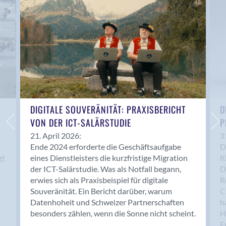
Anwil
Appenzell
Au SG
Baar
Baden
Balsthal
Balzers
Basel
DIGITALE SOUVERÄNITÄT: PRAXISBERICHT
D
VON DER ICT-SALÄRSTUDIE
P
Bassersdorf
Belp
21. April 2026:
3
Ende 2024 erforderte die Geschäftsaufgabe
D
Bendern
gt
eines Dienstleisters die kurzfristige Migration
f
Benken (SG)
der ICT-Salärstudie. Was als Notfall begann,
D
Bergdietikon
erwies sich als Praxisbeispiel für digitale
R
Berlin
Souveränität. Ein Bericht darüber, warum
C
Datenhoheit und Schweizer Partnerschaften
h
Bern
besonders zählen, wenn die Sonne nicht scheint.
H
Bern - Liebefeld
F