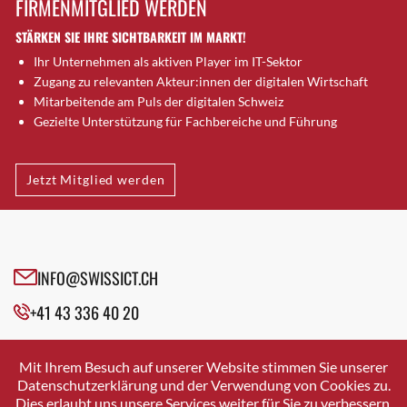
FIRMENMITGLIED WERDEN
Brütten
STÄRKEN SIE IHRE SICHTBARKEIT IM MARKT!
Bubendorf
Ihr Unternehmen als aktiven Player im IT-Sektor
Bubikon
Zugang zu relevanten Akteur:innen der digitalen Wirtschaft
Buchs (SG)
Mitarbeitende am Puls der digitalen Schweiz
Burgdorf
Gezielte Unterstützung für Fachbereiche und Führung
Bäretswil
Bülach
Jetzt Mitglied werden
Cazis
Cham
Chur
Crissier
INFO@SWISSICT.CH
Davos Platz
+41 43 336 40 20
Davos Platz 1
Dierikon
SWISSICT
VULKANSTRASSE 120
Dietikon
Mit Ihrem Besuch auf unserer Website stimmen Sie unserer
8048 ZURICH
Datenschutzerklärung und der Verwendung von Cookies zu.
Dietlikon
Dies erlaubt uns unsere Services weiter für Sie zu verbessern.