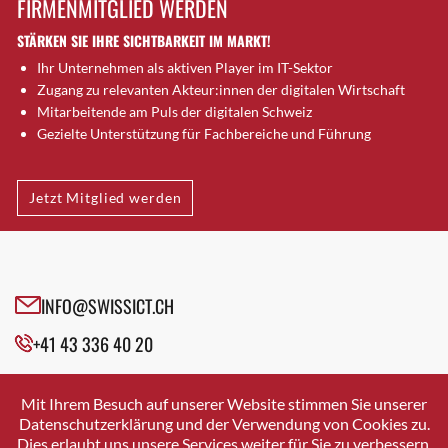
FIRMENMITGLIED WERDEN
Brütten
STÄRKEN SIE IHRE SICHTBARKEIT IM MARKT!
Bubendorf
Ihr Unternehmen als aktiven Player im IT-Sektor
Bubikon
Zugang zu relevanten Akteur:innen der digitalen Wirtschaft
Buchs (SG)
Mitarbeitende am Puls der digitalen Schweiz
Burgdorf
Gezielte Unterstützung für Fachbereiche und Führung
Bäretswil
Bülach
Jetzt Mitglied werden
Cazis
Cham
Chur
Crissier
INFO@SWISSICT.CH
Davos Platz
+41 43 336 40 20
Davos Platz 1
Dierikon
SWISSICT
VULKANSTRASSE 120
Dietikon
Mit Ihrem Besuch auf unserer Website stimmen Sie unserer
8048 ZURICH
Datenschutzerklärung und der Verwendung von Cookies zu.
Dietlikon
Dies erlaubt uns unsere Services weiter für Sie zu verbessern.