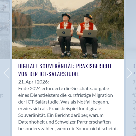
Anwil
Appenzell
Au SG
Baar
Baden
Balsthal
Balzers
Basel
DIGITALE SOUVERÄNITÄT: PRAXISBERICHT
D
VON DER ICT-SALÄRSTUDIE
P
Bassersdorf
Belp
21. April 2026:
3
Ende 2024 erforderte die Geschäftsaufgabe
D
Bendern
gt
eines Dienstleisters die kurzfristige Migration
f
Benken (SG)
der ICT-Salärstudie. Was als Notfall begann,
D
Bergdietikon
erwies sich als Praxisbeispiel für digitale
R
Berlin
Souveränität. Ein Bericht darüber, warum
C
Datenhoheit und Schweizer Partnerschaften
h
Bern
besonders zählen, wenn die Sonne nicht scheint.
H
Bern - Liebefeld
F