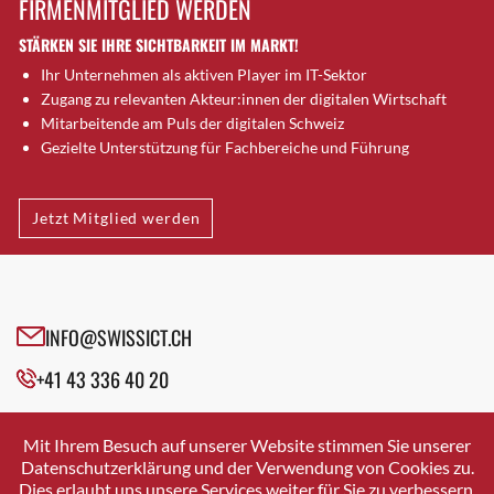
FIRMENMITGLIED WERDEN
Brugg AG
STÄRKEN SIE IHRE SICHTBARKEIT IM MARKT!
Brütten
Ihr Unternehmen als aktiven Player im IT-Sektor
Bubendorf
Zugang zu relevanten Akteur:innen der digitalen Wirtschaft
Bubikon
Mitarbeitende am Puls der digitalen Schweiz
Buchs (SG)
Gezielte Unterstützung für Fachbereiche und Führung
Burgdorf
Bäretswil
Jetzt Mitglied werden
Bülach
Cazis
Cham
Chur
INFO@SWISSICT.CH
Crissier
+41 43 336 40 20
Davos Platz
Davos Platz 1
SWISSICT
VULKANSTRASSE 120
Dierikon
Mit Ihrem Besuch auf unserer Website stimmen Sie unserer
8048 ZURICH
Datenschutzerklärung und der Verwendung von Cookies zu.
Dietikon
Dies erlaubt uns unsere Services weiter für Sie zu verbessern.