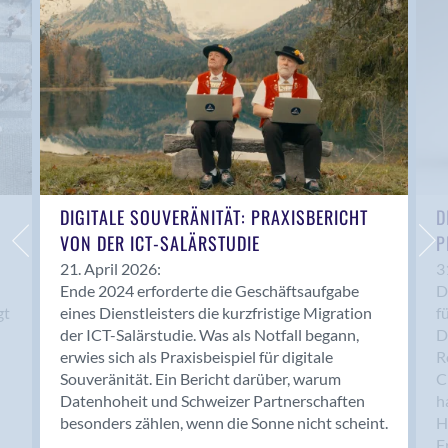
Anwil
Appenzell
Au SG
Baar
Baden
Balsthal
Balzers
Basel
DIGITALE SOUVERÄNITÄT: PRAXISBERICHT
D
VON DER ICT-SALÄRSTUDIE
P
Bassersdorf
Belp
21. April 2026:
3
Ende 2024 erforderte die Geschäftsaufgabe
D
Bendern
gt
eines Dienstleisters die kurzfristige Migration
f
Benken (SG)
der ICT-Salärstudie. Was als Notfall begann,
D
Bergdietikon
erwies sich als Praxisbeispiel für digitale
R
Berlin
Souveränität. Ein Bericht darüber, warum
C
Datenhoheit und Schweizer Partnerschaften
h
Bern
besonders zählen, wenn die Sonne nicht scheint.
H
Bern - Liebefeld
F