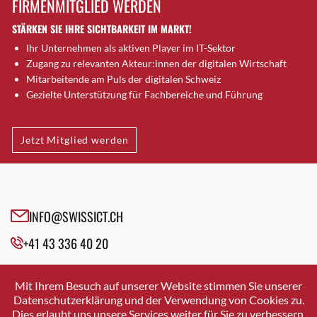
FIRMENMITGLIED WERDEN
Brugg AG
STÄRKEN SIE IHRE SICHTBARKEIT IM MARKT!
Brütten
Ihr Unternehmen als aktiven Player im IT-Sektor
Bubendorf
Zugang zu relevanten Akteur:innen der digitalen Wirtschaft
Bubikon
Mitarbeitende am Puls der digitalen Schweiz
Buchs (SG)
Gezielte Unterstützung für Fachbereiche und Führung
Burgdorf
Bäretswil
Jetzt Mitglied werden
Bülach
Cazis
Cham
Chur
INFO@SWISSICT.CH
Crissier
+41 43 336 40 20
Davos Platz
Davos Platz 1
SWISSICT
VULKANSTRASSE 120
Dierikon
Mit Ihrem Besuch auf unserer Website stimmen Sie unserer
8048 ZURICH
Datenschutzerklärung und der Verwendung von Cookies zu.
Dietikon
Dies erlaubt uns unsere Services weiter für Sie zu verbessern.