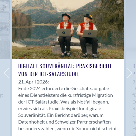
Anwil
Appenzell
Au SG
Baar
Baden
Balsthal
Balzers
Basel
DIGITALE SOUVERÄNITÄT: PRAXISBERICHT
D
VON DER ICT-SALÄRSTUDIE
P
Bassersdorf
Belp
21. April 2026:
3
Ende 2024 erforderte die Geschäftsaufgabe
D
Bendern
gt
eines Dienstleisters die kurzfristige Migration
f
Benken (SG)
der ICT-Salärstudie. Was als Notfall begann,
D
Bergdietikon
erwies sich als Praxisbeispiel für digitale
R
Berlin
Souveränität. Ein Bericht darüber, warum
C
Datenhoheit und Schweizer Partnerschaften
h
Bern
besonders zählen, wenn die Sonne nicht scheint.
H
Bern - Liebefeld
F