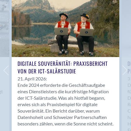
Anwil
Appenzell
Au SG
Baar
Baden
Balsthal
Balzers
Basel
DIGITALE SOUVERÄNITÄT: PRAXISBERICHT
D
VON DER ICT-SALÄRSTUDIE
P
Bassersdorf
Belp
21. April 2026:
3
Ende 2024 erforderte die Geschäftsaufgabe
D
Bendern
gt
eines Dienstleisters die kurzfristige Migration
f
Benken (SG)
der ICT-Salärstudie. Was als Notfall begann,
D
Bergdietikon
erwies sich als Praxisbeispiel für digitale
R
Berlin
Souveränität. Ein Bericht darüber, warum
C
Datenhoheit und Schweizer Partnerschaften
h
Bern
besonders zählen, wenn die Sonne nicht scheint.
H
Bern - Liebefeld
F