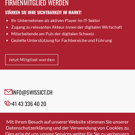
FIRMENMITGLIED WERDEN
Brütten
STÄRKEN SIE IHRE SICHTBARKEIT IM MARKT!
Bubendorf
Ihr Unternehmen als aktiven Player im IT-Sektor
Bubikon
Zugang zu relevanten Akteur:innen der digitalen Wirtschaft
Buchs (SG)
Mitarbeitende am Puls der digitalen Schweiz
Burgdorf
Gezielte Unterstützung für Fachbereiche und Führung
Bäretswil
Bülach
Jetzt Mitglied werden
Cazis
Cham
Chur
Crissier
INFO@SWISSICT.CH
Davos Platz
+41 43 336 40 20
Davos Platz 1
Dierikon
SWISSICT
VULKANSTRASSE 120
Dietikon
Mit Ihrem Besuch auf unserer Website stimmen Sie unserer
8048 ZURICH
Datenschutzerklärung und der Verwendung von Cookies zu.
Dietlikon
Dies erlaubt uns unsere Services weiter für Sie zu verbessern.