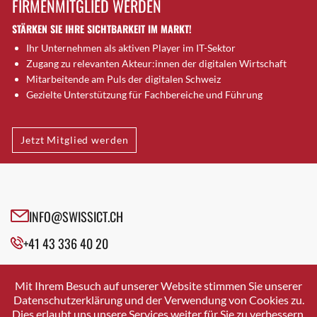
FIRMENMITGLIED WERDEN
Brugg AG
STÄRKEN SIE IHRE SICHTBARKEIT IM MARKT!
Brütten
Ihr Unternehmen als aktiven Player im IT-Sektor
Bubendorf
Zugang zu relevanten Akteur:innen der digitalen Wirtschaft
Bubikon
Mitarbeitende am Puls der digitalen Schweiz
Buchs (SG)
Gezielte Unterstützung für Fachbereiche und Führung
Burgdorf
Bäretswil
Jetzt Mitglied werden
Bülach
Cazis
Cham
Chur
INFO@SWISSICT.CH
Crissier
+41 43 336 40 20
Davos Platz
Davos Platz 1
SWISSICT
VULKANSTRASSE 120
Dierikon
Mit Ihrem Besuch auf unserer Website stimmen Sie unserer
8048 ZURICH
Datenschutzerklärung und der Verwendung von Cookies zu.
Dietikon
Dies erlaubt uns unsere Services weiter für Sie zu verbessern.