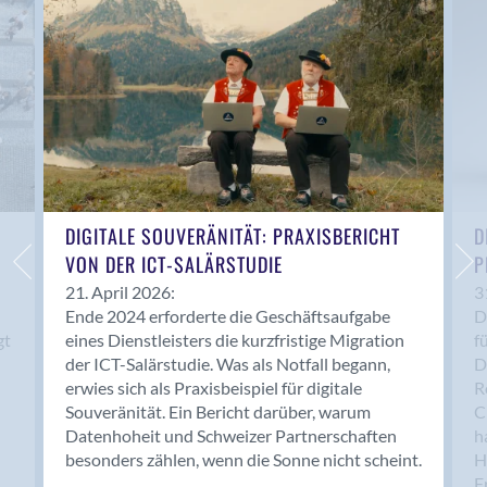
Anwil
Appenzell
Au SG
Baar
Baden
Balsthal
Balzers
Basel
DIGITALE SOUVERÄNITÄT: PRAXISBERICHT
D
VON DER ICT-SALÄRSTUDIE
P
Bassersdorf
Belp
21. April 2026:
3
Ende 2024 erforderte die Geschäftsaufgabe
D
Bendern
gt
eines Dienstleisters die kurzfristige Migration
f
Benken (SG)
der ICT-Salärstudie. Was als Notfall begann,
D
Bergdietikon
erwies sich als Praxisbeispiel für digitale
R
Berlin
Souveränität. Ein Bericht darüber, warum
C
Datenhoheit und Schweizer Partnerschaften
h
Bern
besonders zählen, wenn die Sonne nicht scheint.
H
Bern - Liebefeld
F