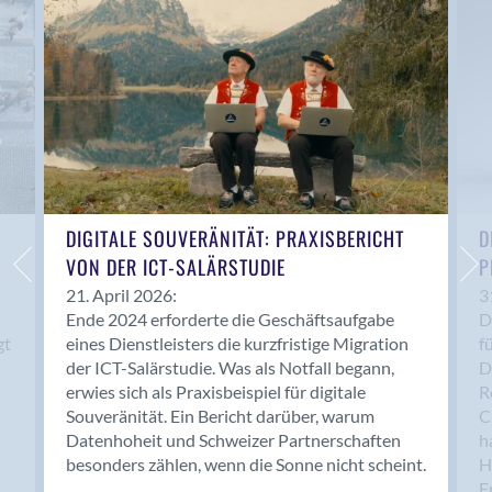
Anwil
Appenzell
Au SG
Baar
Baden
Balsthal
Balzers
Basel
DIGITALE SOUVERÄNITÄT: PRAXISBERICHT
D
VON DER ICT-SALÄRSTUDIE
P
Bassersdorf
Belp
21. April 2026:
3
Ende 2024 erforderte die Geschäftsaufgabe
D
Bendern
gt
eines Dienstleisters die kurzfristige Migration
f
Benken (SG)
der ICT-Salärstudie. Was als Notfall begann,
D
Bergdietikon
erwies sich als Praxisbeispiel für digitale
R
Berlin
Souveränität. Ein Bericht darüber, warum
C
Datenhoheit und Schweizer Partnerschaften
h
Bern
besonders zählen, wenn die Sonne nicht scheint.
H
Bern - Liebefeld
F