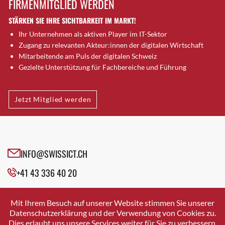
FIRMENMITGLIED WERDEN
Brugg AG
STÄRKEN SIE IHRE SICHTBARKEIT IM MARKT!
Brütten
Ihr Unternehmen als aktiven Player im IT-Sektor
Bubendorf
Zugang zu relevanten Akteur:innen der digitalen Wirtschaft
Bubikon
Mitarbeitende am Puls der digitalen Schweiz
Buchs (SG)
Gezielte Unterstützung für Fachbereiche und Führung
Burgdorf
Bäretswil
Jetzt Mitglied werden
Bülach
Cazis
Cham
Chur
INFO@SWISSICT.CH
Crissier
+41 43 336 40 20
Davos Platz
Davos Platz 1
SWISSICT
VULKANSTRASSE 120
Dierikon
Mit Ihrem Besuch auf unserer Website stimmen Sie unserer
8048 ZURICH
Datenschutzerklärung und der Verwendung von Cookies zu.
Dietikon
Dies erlaubt uns unsere Services weiter für Sie zu verbessern.