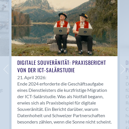
Anwil
Appenzell
Au SG
Baar
Baden
Balsthal
Balzers
Basel
DIGITALE SOUVERÄNITÄT: PRAXISBERICHT
D
VON DER ICT-SALÄRSTUDIE
P
Bassersdorf
Belp
21. April 2026:
3
Ende 2024 erforderte die Geschäftsaufgabe
D
Bendern
gt
eines Dienstleisters die kurzfristige Migration
f
Benken (SG)
der ICT-Salärstudie. Was als Notfall begann,
D
Bergdietikon
erwies sich als Praxisbeispiel für digitale
R
Berlin
Souveränität. Ein Bericht darüber, warum
C
Datenhoheit und Schweizer Partnerschaften
h
Bern
besonders zählen, wenn die Sonne nicht scheint.
H
Bern - Liebefeld
F