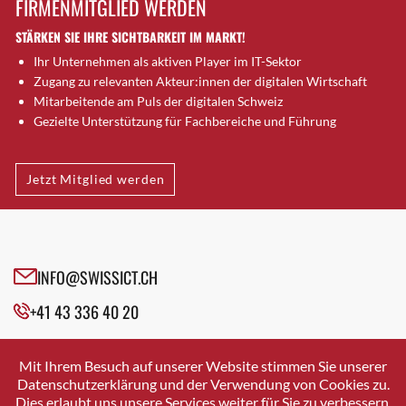
FIRMENMITGLIED WERDEN
Brütten
STÄRKEN SIE IHRE SICHTBARKEIT IM MARKT!
Bubendorf
Ihr Unternehmen als aktiven Player im IT-Sektor
Bubikon
Zugang zu relevanten Akteur:innen der digitalen Wirtschaft
Buchs (SG)
Mitarbeitende am Puls der digitalen Schweiz
Burgdorf
Gezielte Unterstützung für Fachbereiche und Führung
Bäretswil
Bülach
Jetzt Mitglied werden
Cazis
Cham
Chur
Crissier
INFO@SWISSICT.CH
Davos Platz
+41 43 336 40 20
Davos Platz 1
Dierikon
SWISSICT
VULKANSTRASSE 120
Dietikon
Mit Ihrem Besuch auf unserer Website stimmen Sie unserer
8048 ZURICH
Datenschutzerklärung und der Verwendung von Cookies zu.
Dietlikon
Dies erlaubt uns unsere Services weiter für Sie zu verbessern.